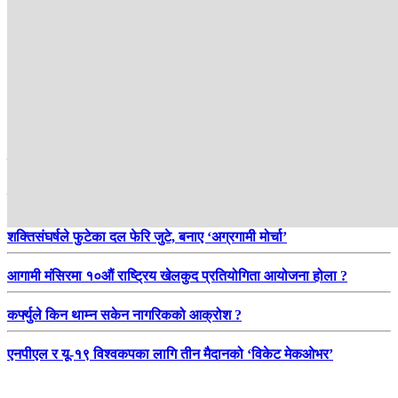
हाम्रो सिफारिस
बजारमा महंगीको मार : चामलदेखि तेलसम्मको मूल्यवृद्धिले उपभोक्ता हैरान
शक्तिसंघर्षले फुटेका दल फेरि जुटे, बनाए ‘अग्रगामी मोर्चा’
आगामी मंसिरमा १०औं राष्ट्रिय खेलकुद प्रतियोगिता आयोजना होला ?
कर्फ्युले किन थाम्न सकेन नागरिकको आक्रोश ?
एनपीएल र यू-१९ विश्वकपका लागि तीन मैदानको ‘विकेट मेकओभर’