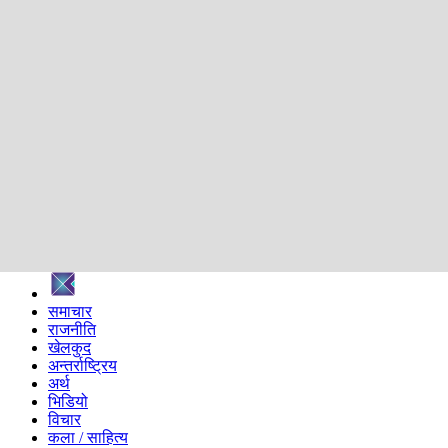
शिक्षा
स्वास्थ्य
अन्तर्वार्ता
मनोरञ्जन
प्रविधि
निर्वाचन विशेष
सम्पादकीय
समाज
ब्लग
अन्य
प्रदेश
समाचार
राजनीति
खेलकुद
अन्तर्राष्ट्रिय
अर्थ
भिडियो
विचार
कला / साहित्य