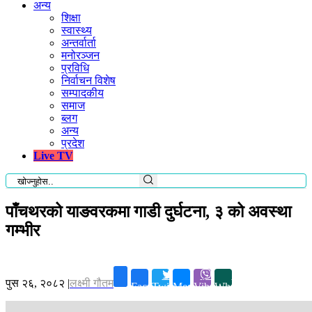
अन्य
शिक्षा
स्वास्थ्य
अन्तर्वार्ता
मनोरञ्जन
प्रविधि
निर्वाचन विशेष
सम्पादकीय
समाज
ब्लग
अन्य
प्रदेश
Live TV
पाँचथरको याङवरकमा गाडी दुर्घटना, ३ को अवस्था
गम्भीर
पुस २६, २०८२
|
लक्ष्मी गौतम
Facebook
Twitter
Messenger
Viber
Whatsapp