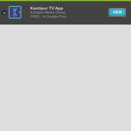
Kantipur TV App
VIEW
Kantipur Media Group
FREE - In Google Play
समाचार
राजनीति
खेलकुद
अन्तर्राष्ट्रिय
अर्थ
भिडियो
विचार
कला / साहित्य
अन्य