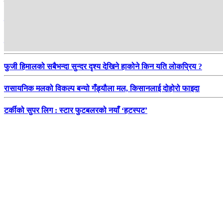
हाम्रो सिफारिस
फेवातालमा कायकिङ र सर्फिङ बोर्ड : आकर्षणभन्दा ठूलो सुरक्षा चुनौती
देवानगञ्ज शान्त, तर प्रश्न बाँकी : हिंसा दोहोरिन नदिन के गर्ने ?
फुजी हिमालको सबैभन्दा सुन्दर दृश्य देखिने हाकोने किन यति लोकप्रिय ?
रासायनिक मलको विकल्प बन्यो गँड्यौला मल, किसानलाई दोहोरो फाइदा
टर्कीको सुपर लिग : स्टार फुटबलरको नयाँ ‘हटस्पट’