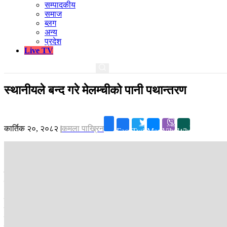
सम्पादकीय
समाज
ब्लग
अन्य
प्रदेश
Live TV
स्थानीयले बन्द गरे मेलम्चीको पानी पथान्तरण
कार्तिक २०, २०८२
|
कमला पाख्रिन
Facebook
Twitter
Messenger
Viber
Whatsapp
सिन्धुपाल्चोक-
सिन्धुपाल्चोकको हेलम्बुका स्थानीयले मेलम्ची खानेपानी आयोजना
साइट कार्यालयमा ताला लगाइदिएको हो ।
स्थानीयले माग पूरा नभएसम्म पानी पथान्तरणको गर्न नदिने अडान लिएका छन् । 
पथान्तरण बन्द गराएको मेलम्ची खानेपानी बाढिपिडित संघर्ष समितिका उपाध्यक्ष 
मेलम्ची बाढी अघि बैंक तथा वित्तीय संस्थाबाट कर्जा लिई मेलम्ची करिडोरमा बनाइए