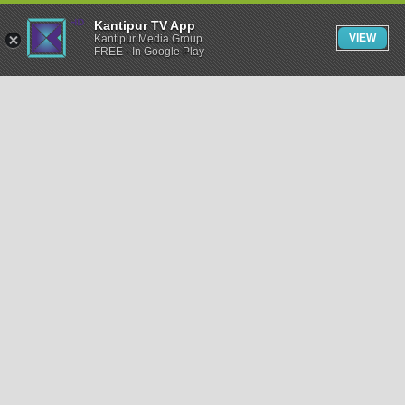
Kantipur TV App
VIEW
Kantipur Media Group
FREE - In Google Play
समाचार
राजनीति
खेलकुद
अन्तर्राष्ट्रिय
अर्थ
भिडियो
विचार
कला / साहित्य
अन्य