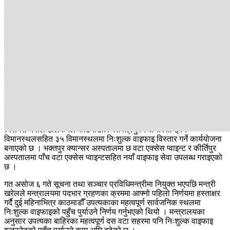
छन् ।
सञ्चारमन्त्री खरेलको विशेष सक्रियतमा नियामक नेपाल दूरसञ्चार
प्राधिकरणले सेवाप्रदायक कम्पनीसँगको समन्वयमा निःशुल्क वाइफाइ
इन्टरनेटको पहुँच विस्तार गरेको हो ।
प्राधिकरणका अनुसार यसअघि वीर अस्पताल, परोपकार प्रसुति गृह तथा स्त्री
रोग अस्पताल, त्रिवि शिक्षण अस्पताल महाराजगञ्ज, टेकु अस्पताल, कान्ति बाल
अस्पताल, सहिद गङ्गालाल राष्ट्रिय हृदय केन्द्र, सिभिल अस्पताल, राष्ट्रिय
ट्रमा सेन्टर, पाटन अस्पताल, सहिद धर्मभक्त माथेमा राष्ट्रिय उपचार केन्द्र र
पशुपति मन्दिर परिसरमा १० एमबिपिएस ब्याण्डविथलाई बढाएर १५० एमबिपिएस
बनाइएको छ । ती क्षेत्रमा प्रत्येक डिभाइसका लागि १०० एमबीबाट बढाएर
५०० एमबी बनाइएको छ ।
त्यसैगरी नेपाल टेलिकमले काठमाडौँस्थित त्रिभुवन अन्तरराष्ट्रिय
विमानस्थलसहित ३५ विमानस्थलमा निःशुल्क वाइफाइ विस्तार गर्ने कार्ययोजना
बनाएको छ । भक्तपुर क्यान्सर अस्पतालमा छ वटा एक्सेस प्वाइन्ट र कीर्तिपुर
अस्पतालमा पाँच वटा एक्सेस प्वाइन्टसहित नयाँ वाइफाइ सेवा उपलब्ध गराइएको
छ ।
गत असोज ६ गते सूचना तथा सञ्चार प्रविधिमन्त्रीमा नियुक्त भएपछि मन्त्री
खरेलले मन्त्रालयमा पदभार ग्रहणका क्रममा आफ्नो पहिलो निर्णयमा हस्ताक्षर
गर्दै दुई महिनाभित्र काठमाडौँ उपत्यकाका महत्वपूर्ण सार्वजनिक स्थलमा
निःशुल्क वाइफाइको पहुँच पुर्याउने निर्णय गर्नुभएको थियो । मन्त्रालयका
अनुसार उपत्यका बाहिरका महत्वपूर्ण दस वटा सहरमा पनि निःशुल्क वाइफाइ