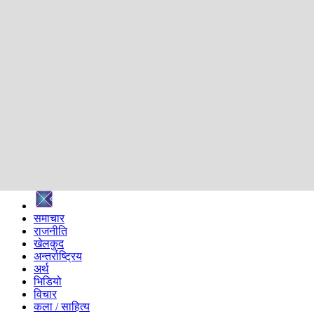
शिक्षा
स्वास्थ्य
अन्तर्वार्ता
मनोरञ्जन
प्रविधि
निर्वाचन विशेष
सम्पादकीय
समाज
ब्लग
अन्य
प्रदेश
समाचार
राजनीति
खेलकुद
अन्तर्राष्ट्रिय
अर्थ
भिडियो
विचार
कला / साहित्य