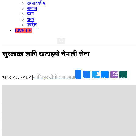
सम्पादकीय
समाज
ब्लग
अन्य
प्रदेश
Live TV
सुरक्षाका लागि खटाइयो नेपाली सेना
भाद्र २३, २०८२
|
कान्तिपुर टीभी संवाददाता
Facebook
Twitter
Messenger
Viber
Whatsa
काठमाडौँ ।
काठमाडौँको नयाँ बानेश्वर क्षेत्रमा ‘जेनजी’को प्रदर्शन अराजक बन
साेमबार बिहानदेखि माइतीघर मण्डलाबाट सुरू भएको उक्त प्रदर्शन निषेधित क्षेत्र
हवाई फायर गर्नुपरेको थियो ।
प्रदर्शनकारी अराजक भई संसद् भवन प्रवेश गर्ने प्रयास गरेपछि स्थानीय सुरक्ष
बस्नेतले जानकारी दिनुभयो ।