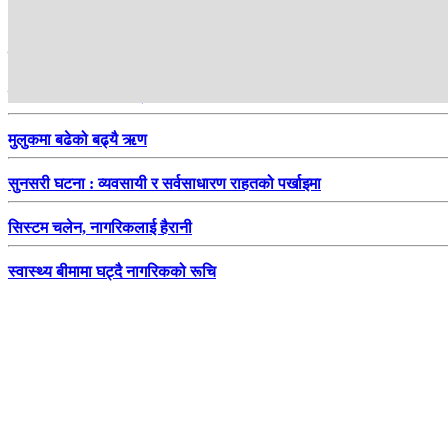
हाम्रो सिफारिस
जोस बटलरले रचे फेरि इतिहास
मुलुकमा बढेको बढ्यै ऋण
सुनसरी घटना : व्यवसायी र सर्वसाधारण राहतको पर्खाइमा
सिस्टम चलेन, नागरिकलाई हैरानी
स्वास्थ्य बीमामा घट्दै नागरिकको रूचि