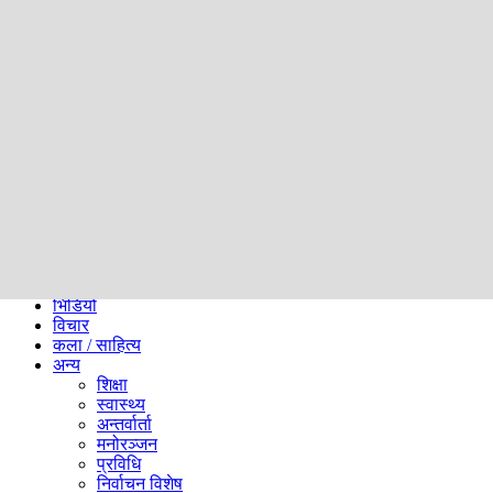
समाज
ब्लग
अन्य
प्रदेश
समाचार
राजनीति
खेलकुद
अन्तर्राष्ट्रिय
अर्थ
भिडियो
विचार
कला / साहित्य
अन्य
शिक्षा
स्वास्थ्य
अन्तर्वार्ता
मनोरञ्जन
प्रविधि
निर्वाचन विशेष