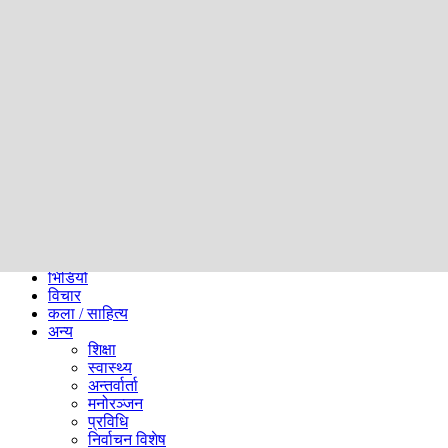
समाज
ब्लग
अन्य
प्रदेश
समाचार
राजनीति
खेलकुद
अन्तर्राष्ट्रिय
अर्थ
भिडियो
विचार
कला / साहित्य
अन्य
शिक्षा
स्वास्थ्य
अन्तर्वार्ता
मनोरञ्जन
प्रविधि
निर्वाचन विशेष