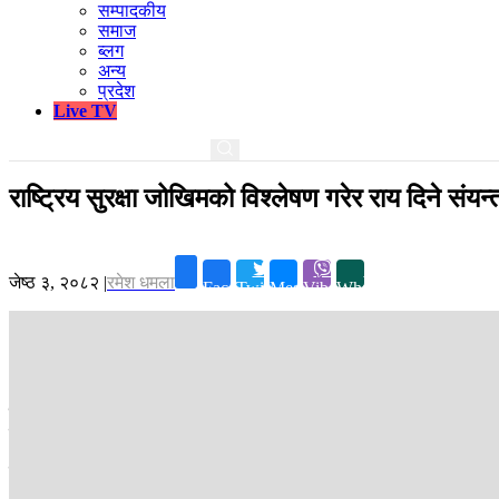
सम्पादकीय
समाज
ब्लग
अन्य
प्रदेश
Live TV
राष्ट्रिय सुरक्षा जोखिमको विश्लेषण गरेर राय दिने संयन
जेष्ठ ३, २०८२
|
रमेश धमला
Facebook
Twitter
Messenger
Viber
Whatsapp
काठमाडौं ।
देशको आन्तरिक र बाह्य सुरक्षाका लागि चार वटा सुरक्षा संगठनलाई 
राष्ट्रिय सुरक्षा परिषद्को सचिवालय ।
विश्वमा भइरहेका घटनाक्रम र देशभित्रकै राजनीतिक तथा साम्प्रदायिक लगायतका घ