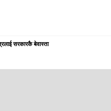
्त्रलाई सरकारकै बेवास्ता
कानुनले नै आआफ्नो जिम्मेवारी दिएको छ । ती संगठनले संकलन गर्ने सूचनाका आधारम
टनाक्रमले आउन सक्ने सुरक्षा जोखिमको विश्लेषण गरेर राष्ट्रिय सुरक्षा परिषद्