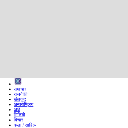
शिक्षा
स्वास्थ्य
अन्तर्वार्ता
मनोरञ्जन
प्रविधि
निर्वाचन विशेष
सम्पादकीय
समाज
ब्लग
अन्य
प्रदेश
समाचार
राजनीति
खेलकुद
अन्तर्राष्ट्रिय
अर्थ
भिडियो
विचार
कला / साहित्य