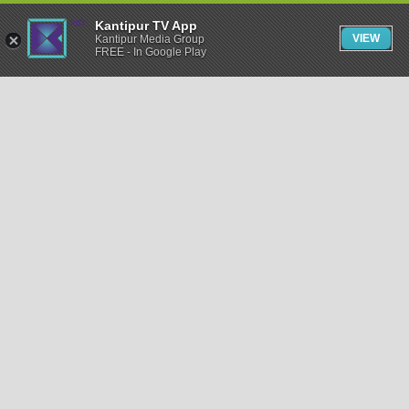
Kantipur TV App
VIEW
Kantipur Media Group
FREE - In Google Play
समाचार
राजनीति
खेलकुद
अन्तर्राष्ट्रिय
अर्थ
भिडियो
विचार
कला / साहित्य
अन्य