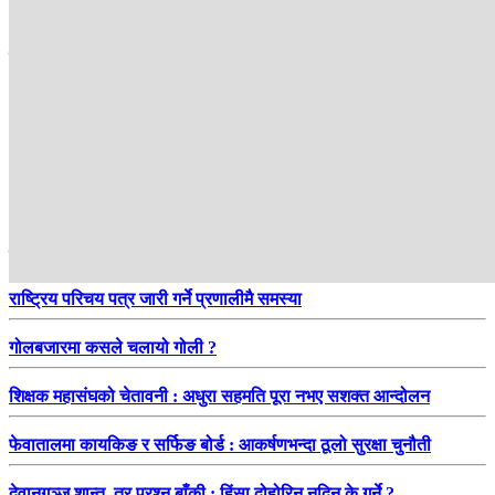
सम्बन्धित
हाम्रो सिफारिस
राष्ट्रिय परिचय पत्र जारी गर्ने प्रणालीमै समस्या
गोलबजारमा कसले चलायो गोली ?
शिक्षक महासंघको चेतावनी : अधुरा सहमति पूरा नभए सशक्त आन्दोलन
फेवातालमा कायकिङ र सर्फिङ बोर्ड : आकर्षणभन्दा ठूलो सुरक्षा चुनौती
देवानगञ्ज शान्त, तर प्रश्न बाँकी : हिंसा दोहोरिन नदिन के गर्ने ?