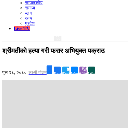
सम्पादकीय
समाज
ब्लग
अन्य
प्रदेश
Live TV
श्रीमतीको हत्या गरी फरार अभियुक्त पक्राउ
पुस २८, २०८०
|
लक्ष्मी गौतम
Facebook
Twitter
Messenger
Viber
Whatsapp
प्रतीकात्मक तस्बिर ।
पाँचथर ।
श्रीमतीको हत्यासँगै २ जनालाई खुकुरी प्रहार गरी घाइते बनाएर फरार
उनलाई तुम्बेवा-५ पखेरे टोलबाट पक्राउ गरिएको जिल्ला प्रहरी कार्यालय पाँचथ
रहेकी ३५ वर्षीया श्रीमती गोमा फियाकको खुकुरी प्रहार गरी हत्या गरेको प्रहर
तुम्बेवा-४ स्थित घरबाट ससुराली घर पुगेका ३५ वर्षीय कुरुम्वाङले खुकुरी प्रहार 