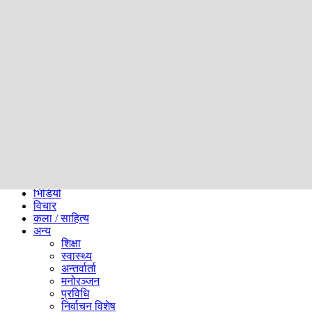
समाज
ब्लग
अन्य
प्रदेश
समाचार
राजनीति
खेलकुद
अन्तर्राष्ट्रिय
अर्थ
भिडियो
विचार
कला / साहित्य
अन्य
शिक्षा
स्वास्थ्य
अन्तर्वार्ता
मनोरञ्जन
प्रविधि
निर्वाचन विशेष