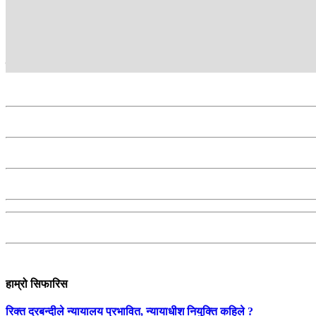
आजाद कान्तिपुर टेलिभिजन सिरहाका संवाददाता हुन् ।
सम्बन्धित
हाम्रो सिफारिस
रिक्त दरबन्दीले न्यायालय प्रभावित, न्यायाधीश नियुक्ति कहिले ?