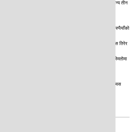
अन्य व्यापारीको पनि तरकारी थियो । गाडी जाँचका लागि रोकिएसँगै अन्य तीन
सा नदि“दा त्यसै गाडीबाट मेरो सामान झारिदियो ।’
 ल्याएर नेपालमा बेच्छन् । पासवान दम्पती पनि चार हजार जति नेपाली रुपैयाँको
ाँ घुस खुवाउँछन् । त्यहाँ खटिने सुरक्षाकर्मीले महिनावारी एक हजार घुस तिरेर
। त्यसो गर्न नमान्नेहरु मात्रै झमेलामा पर्छन् । प्रहरी प्रशासनको मिलेमतोमा
पुष्टि गर्छ ।
 कार्यालयका २८ जना प्रहरीको जिम्मेवारी खोसेर अनुसन्धान भइरहेको छ । यस
 हुन जरुरी छ ।