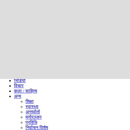
समाज
ब्लग
अन्य
प्रदेश
समाचार
राजनीति
खेलकुद
अन्तर्राष्ट्रिय
अर्थ
भिडियो
विचार
कला / साहित्य
अन्य
शिक्षा
स्वास्थ्य
अन्तर्वार्ता
मनोरञ्जन
प्रविधि
निर्वाचन विशेष