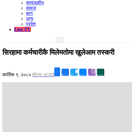
सम्पादकीय
समाज
ब्लग
अन्य
प्रदेश
Live TV
सिरहामा कर्मचारीकै मिलेमतोमा खुलेआम तस्करी
कार्तिक ९, २०८०
|
विनय आजाद
Facebook
Twitter
Messenger
Viber
Whatsapp
काठमाडौं ।
सीमामा हुने तस्करी र भन्सार चुहावट नियन्त्रण गर्न सुरक्षाकर्मीदे
राजस्व अनुसन्धान विभाग, इटहरीले असोज १३ देखि १६ गतेसम्म सिरहाका विभिन्न
खोसिएको छ।