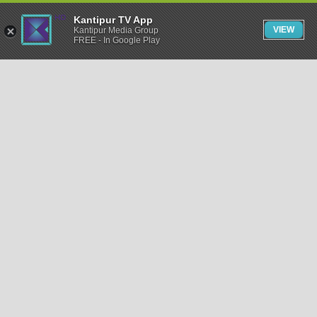
Kantipur TV App
VIEW
Kantipur Media Group
FREE - In Google Play
समाचार
राजनीति
खेलकुद
अन्तर्राष्ट्रिय
अर्थ
भिडियो
विचार
कला / साहित्य
अन्य