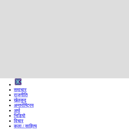
शिक्षा
स्वास्थ्य
अन्तर्वार्ता
मनोरञ्जन
प्रविधि
निर्वाचन विशेष
सम्पादकीय
समाज
ब्लग
अन्य
प्रदेश
समाचार
राजनीति
खेलकुद
अन्तर्राष्ट्रिय
अर्थ
भिडियो
विचार
कला / साहित्य