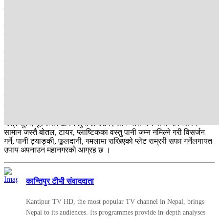
डेङ्गीको मुख्य लक्षण
डेङ्गी सङ्क्रमण भएपछि बिरामीलाई ज्वरो आउने, आँखा रातो हुने र टाउको,
पेट, जोर्नी मांसपेशी दुख्ने, आलस्य हुनेजस्ता लक्षण देखा पर्दछन् । टाउको दुख्ने,
आँखाको गेडी तथा आँखाको पछिल्लो भाग दुख्ने, ढाड, जोर्नी तथा मांसपेसी दुख्ने,
शरीरमा बिमिरा आउने, वाकवाकी लाग्ने, पेट दुख्ने, नाक वा गिजाबाट रगत बग्ने,
रक्तस्राव हुने, शरीरमा रगत जमेको दाग देखापर्नेलगायत लक्षण रहेको भुषालले
जानकारी दिनुभयो । एडिज जातको लामखुट्टेले बिहान र साँझको समयमा
टोक्ने सम्भावना बढी भएकाले सो समयमा थप सचेत हुनुपर्नेछ ।
डेङ्गीबाट बच्न घर वरिपरि, कार्यस्थल र सार्वजनिक ठाउँमा पानी जम्न नदिने,
पानी राख्ने भाँडालाई लामखुट्टे नछिर्ने गरी छोपेर राख्ने, घरको झ्याल ढोकामा
लामखुट्टे नछिर्ने जाली हाल्ने, बिहान, दिउँसो, राति जुनसुकै बेला झूल लगाएर
मात्र सुत्ने, पूरै शरीर ढाक्ने लुगा लगाउने , काम नलाग्ने र पानी भरिनसक्ने
सामान जस्तै बोतल, टायर, प्लाष्टिकका वस्तु पानी जम्न नमिल्ने गरी विसर्जन
गर्ने, पानी ट्याङ्की, फूलदानी, गमलामा राखिएको प्लेट राम्ररी सफा गर्नेलगायत
उपाय अपनाउन महानगरको आग्रह छ ।
कान्तिपुर टीभी संवाददाता
Kantipur TV HD, the most popular TV channel in Nepal, brings
Nepal to its audiences. Its programmes provide in-depth analyses