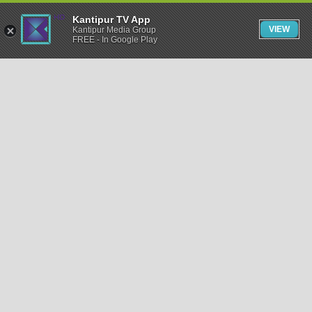
Kantipur TV App
VIEW
Kantipur Media Group
FREE - In Google Play
समाचार
राजनीति
खेलकुद
अन्तर्राष्ट्रिय
अर्थ
भिडियो
विचार
कला / साहित्य
अन्य