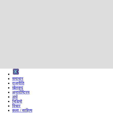
शिक्षा
स्वास्थ्य
अन्तर्वार्ता
मनोरञ्जन
प्रविधि
निर्वाचन विशेष
सम्पादकीय
समाज
ब्लग
अन्य
प्रदेश
समाचार
राजनीति
खेलकुद
अन्तर्राष्ट्रिय
अर्थ
भिडियो
विचार
कला / साहित्य