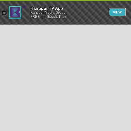
Kantipur TV App
VIEW
Kantipur Media Group
FREE - In Google Play
समाचार
राजनीति
खेलकुद
अन्तर्राष्ट्रिय
अर्थ
भिडियो
विचार
कला / साहित्य
अन्य