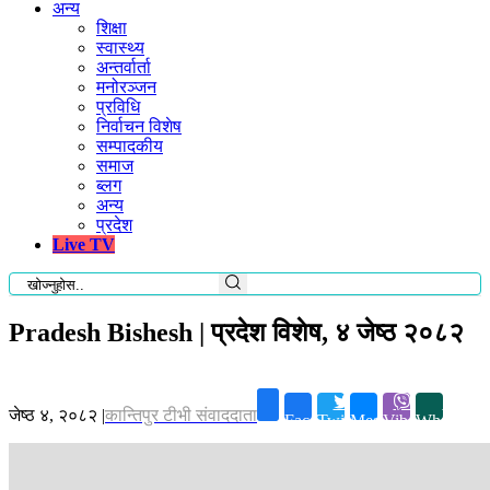
अन्य
शिक्षा
स्वास्थ्य
अन्तर्वार्ता
मनोरञ्जन
प्रविधि
निर्वाचन विशेष
सम्पादकीय
समाज
ब्लग
अन्य
प्रदेश
Live TV
Pradesh Bishesh | प्रदेश विशेष, ४ जेष्ठ २०८२
जेष्ठ ४, २०८२
|
कान्तिपुर टीभी संवाददाता
Facebook
Twitter
Messenger
Viber
Whatsapp