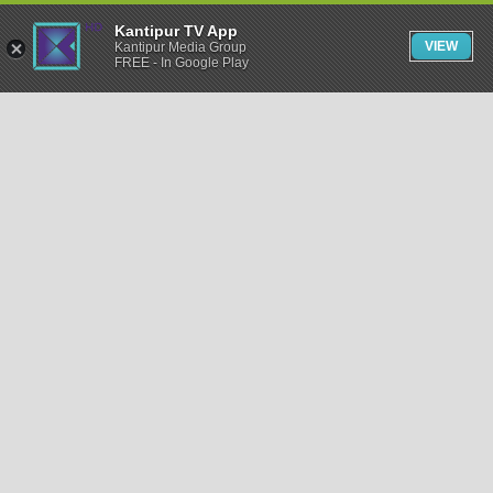
Kantipur TV App
VIEW
Kantipur Media Group
FREE - In Google Play
समाचार
राजनीति
खेलकुद
अन्तर्राष्ट्रिय
अर्थ
भिडियो
विचार
कला / साहित्य
अन्य