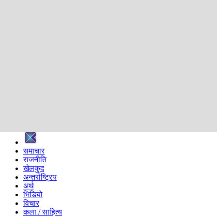
शिक्षा
स्वास्थ्य
अन्तर्वार्ता
मनोरञ्जन
प्रविधि
निर्वाचन विशेष
सम्पादकीय
समाज
ब्लग
अन्य
प्रदेश
समाचार
राजनीति
खेलकुद
अन्तर्राष्ट्रिय
अर्थ
भिडियो
विचार
कला / साहित्य