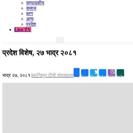
सम्पादकीय
समाज
ब्लग
अन्य
प्रदेश
Live TV
प्रदेश विशेष, २७ भाद्र २०८१
भाद्र २७, २०८१
|
कान्तिपुर टीभी संवाददाता
Facebook
Twitter
Messenger
Viber
Whatsa
प्रदेश विशेषमा आज
– अघिल्लो सरकारले ल्याएको बजेटलाई परिमार्जन गरेर पास गर्ने सुदूरपश्चिम प
– धादिङमा विद्युत् प्राधिकरणको लापरबाहीले सेवाग्राहीलाई सास्ती / मनपरी विद्य