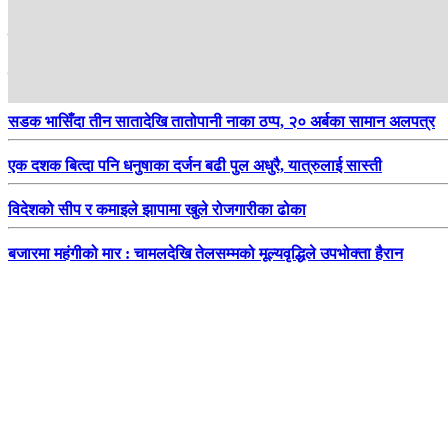
हाम्रो सिफारिस
स्रोतसाधनको अभावमा पारा खेलाडीको एसियाड तयारी, सरकारसँग सहयोगको अप
सडक भासिँदा तीन सातादेखि तातोपानी नाका ठप्प, २० अर्बका सामान अलपत्र
एक दशक बित्दा पनि धनुषाका दर्जन बढी पुल अधुरै, यात्रुलाई सास्ती
विदेशको सीप र कमाइले झापामा खुले रोजगारीका ढोका
बजारमा महंगीको मार : चामलदेखि तेलसम्मको मूल्यवृद्धिले उपभोक्ता हैरान