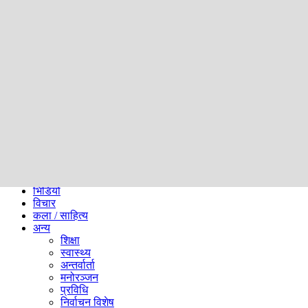
समाज
ब्लग
अन्य
प्रदेश
समाचार
राजनीति
खेलकुद
अन्तर्राष्ट्रिय
अर्थ
भिडियो
विचार
कला / साहित्य
अन्य
शिक्षा
स्वास्थ्य
अन्तर्वार्ता
मनोरञ्जन
प्रविधि
निर्वाचन विशेष