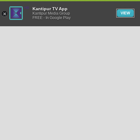
Kantipur TV App
VIEW
Kantipur Media Group
FREE - In Google Play
समाचार
राजनीति
खेलकुद
अन्तर्राष्ट्रिय
अर्थ
भिडियो
विचार
कला / साहित्य
अन्य