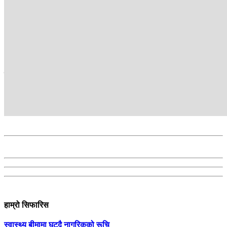
Kantipur TV HD, the most popular TV channel in Nepal, brings
Nepal to its audiences. Its programmes provide in-depth analyses
about the issues of the day and reflect the people’s voice.
सम्बन्धित
हाम्रो सिफारिस
स्वास्थ्य बीमामा घट्दै नागरिकको रूचि