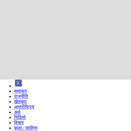
शिक्षा
स्वास्थ्य
अन्तर्वार्ता
मनोरञ्जन
प्रविधि
निर्वाचन विशेष
सम्पादकीय
समाज
ब्लग
अन्य
प्रदेश
समाचार
राजनीति
खेलकुद
अन्तर्राष्ट्रिय
अर्थ
भिडियो
विचार
कला / साहित्य