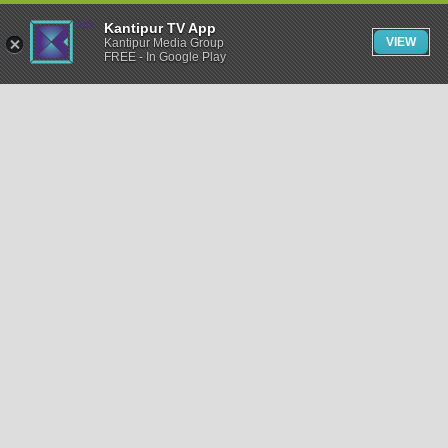
Kantipur TV App
VIEW
Kantipur Media Group
FREE - In Google Play
समाचार
राजनीति
खेलकुद
अन्तर्राष्ट्रिय
अर्थ
भिडियो
विचार
कला / साहित्य
अन्य