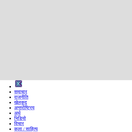
शिक्षा
स्वास्थ्य
अन्तर्वार्ता
मनोरञ्जन
प्रविधि
निर्वाचन विशेष
सम्पादकीय
समाज
ब्लग
अन्य
प्रदेश
समाचार
राजनीति
खेलकुद
अन्तर्राष्ट्रिय
अर्थ
भिडियो
विचार
कला / साहित्य