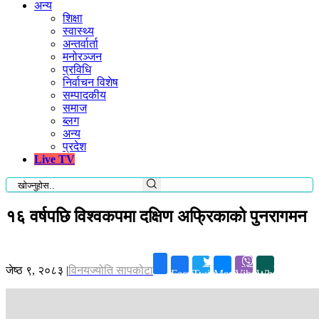
अन्य
शिक्षा
स्वास्थ्य
अन्तर्वार्ता
मनोरञ्जन
प्रविधि
निर्वाचन विशेष
सम्पादकीय
समाज
ब्लग
अन्य
प्रदेश
Live TV
१६ वर्षपछि विश्वकपमा दक्षिण अफ्रिकाको पुनरागमन
जेष्ठ ९, २०८३
|
विनयज्योति सापकोटा
Facebook
Twitter
Messenger
Viber
Whatsapp