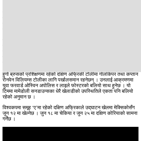
अफ्रिका चौथोपटक विश्वकपमा फर्किनका लागि तयार भएको छ ।
दक्षिण अफ्रिकाले अहिलेसम्म सन् १९९८, २००२ र २०१० गरी तीनपटक
विश्वकप खेलेको छ । यो टोलीले विश्वकपमा अहिलेसम्म समूह चरणमा पार गर्न
सकेको छैन । युवा खेलाडीले भरिएको बफाना बफाना यो पटक भने विगतका
कमजोर नतिजाको शृंखलाबाट कमब्याक गर्दै समूह चरण पार गर्ने योजनामा छ ।
दक्षिण अफ्रिकाले पाँच जित, तीन बराबरीसहित १८ अंक बनाउँदै काफ छनोटको
समूह सी मा शीर्ष स्थान हासिल गर्दै विश्वकपमा छनोट भएको थियो ।
नाइजेरियासँग दुवै खेलमा बराबरी गरेको भए पनि बेनिन, लिथोसो, रुवान्डा र
जिम्मबावेलाई हराएर गत अक्टोबर १४ मा उसले १६ वर्षपछि खोला फर्काएको
थियो ।
हुगो ब्रुसको प्रशिक्षणमा रहेको दक्षिण अफ्रिकी टोलीमा गोलकिपर तथा कप्तान
रोनवेन विलियम्स टोलीका लागि पर्खालसमान रहनेछन् । उनलाई आक्रमणमा
युवा फरवार्ड ओस्विन अपोलिस र लाइले फोस्टरको बलियो साथ हुनेछ । यो
टिममा मामेडोली सनडाउन्सका धेरै खेलाडीको उपस्थितिले एकता पनि बलियो
रहेको अनुमान छ ।
विश्वकपमा समूह ‘ए’मा रहेको दक्षिण अफ्रिकाले उद्‌घाटन खेलमा मेक्सिकोसँग
जुन १२ मा खेल्नेछ । जुन १८ मा चेकिया र जुन २५ मा दक्षिण कोरियाको सामना
गर्नेछ ।