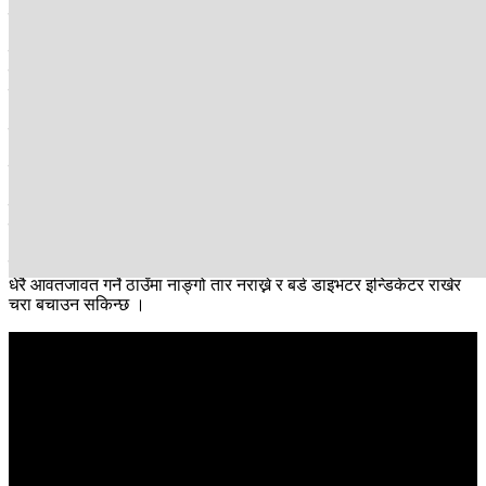
मात्रै लुम्बिनी आसपास ८ वटा सारस मरे।
एक दुईवटालाई वन्यजन्तुले मारे पनि अधिकांश बिजुलीको तारमा ठोक्किएर मरेका
छन् । बृहत्तर लुम्बिनी क्षेत्रमा नेपालमै सबैभन्दा बढी सारस पाइन्छ। कपिलवस्तु,
रूपन्देही तथा पश्चिम नवलपरासीको यो क्षेत्रलाई सारस 'हट स्पट' मानिन्छ।
२०८० मा गरिएको अध्ययनमा देशभर ६९० सारस फेला परकोमा ८०
प्रतिशतभन्दा बढी रूपन्देही र कपिलवस्तुमा पाइएका थिए।
सारस 'हट स्पट' मा सबै ठाउँ नाङ्गो बिजुलीका तार तानिएको छ। अग्लो
भएकाले सारस धेरै उचाइमा उड्न नसक्ने हुनाले बिजुलीको तारमा ठोक्किन
पुग्छन् । सारस बस्ने मानव बस्ती र खेतबारी आसपास हुँदै विद्युत् लाइन
बिछ्याइएको हुन्छ ।
यसकारण सारसलाई करेन्ट लाग्ने वा तारमा ठोक्किने दर बढिरहेको छ । चरा
धेरै आवतजावत गर्ने ठाउँमा नाङ्गो तार नराख्ने र बर्ड डाइभटर इन्डिकेटर राखेर
चरा बचाउन सकिन्छ ।