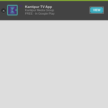
Kantipur TV App
VIEW
Kantipur Media Group
FREE - In Google Play
समाचार
राजनीति
खेलकुद
अन्तर्राष्ट्रिय
अर्थ
भिडियो
विचार
कला / साहित्य
अन्य