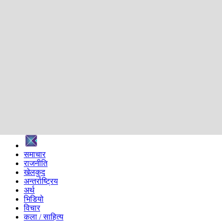
शिक्षा
स्वास्थ्य
अन्तर्वार्ता
मनोरञ्जन
प्रविधि
निर्वाचन विशेष
सम्पादकीय
समाज
ब्लग
अन्य
प्रदेश
समाचार
राजनीति
खेलकुद
अन्तर्राष्ट्रिय
अर्थ
भिडियो
विचार
कला / साहित्य