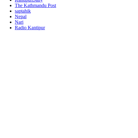
The Kathmandu Post
saptahik
Nepal
Nari
Radio Kantipur