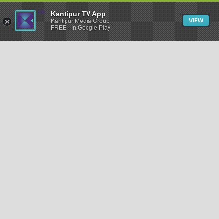
Kantipur TV App
VIEW
Kantipur Media Group
FREE - In Google Play
समाचार
राजनीति
खेलकुद
अन्तर्राष्ट्रिय
अर्थ
भिडियो
विचार
कला / साहित्य
अन्य