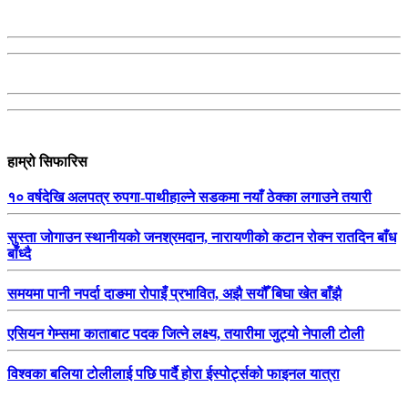
हाम्रो सिफारिस
१० वर्षदेखि अलपत्र रुपगा-पाथीहाल्ने सडकमा नयाँ ठेक्का लगाउने तयारी
सुस्ता जोगाउन स्थानीयको जनश्रमदान, नारायणीको कटान रोक्न रातदिन बाँध
बाँध्दै
समयमा पानी नपर्दा दाङमा रोपाइँ प्रभावित, अझै सयौँ बिघा खेत बाँझै
एसियन गेम्समा काताबाट पदक जित्ने लक्ष्य, तयारीमा जुट्यो नेपाली टोली
विश्वका बलिया टोलीलाई पछि पार्दै होरा ईस्पोर्ट्सको फाइनल यात्रा