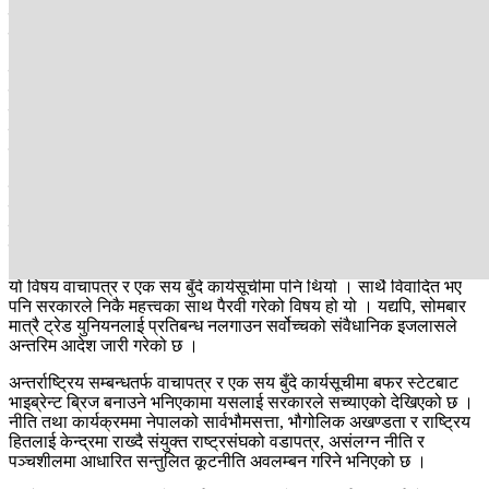
नीति लिइएको छ । यस्तै वास्तविक भूमिहीन पहिचान गरी स्थायी आवास र
जग्गाको स्वामित्व सुनिश्चित गरिने उल्लेख छ ।
सरकारले छरिएका र जोखिमयुक्त बस्तीहरू व्यवस्थित गर्न एकीकृत परियोजना
लागू गर्ने पनि बताएको छ । यस्तै भूमि बैंक प्रणालीमार्फत भूमिहीन र सीमान्तकृत
किसानहरूको पहुँच सुनिश्चित गरिने बताएको छ । यसअघि रास्वपाको
वाचापत्रमा पनि सक्कली सुकुम्वासी छुट्याउने र शासकीय सुधार कार्यसूचीमा
लगत संकलन र प्रमाणीकरण सम्पन्न गर्ने भनिएको थियो ।
यसलाई थप विस्तार गर्दै सरकारले नीति तथा कार्यक्रम ल्याएको छ । नीति
तथा कार्यक्रमले प्रशासनिक पुनर्संरचनातर्फ पनि उल्लेख्य बुँदा समेटेको छ ।
निजामती सेवालाई निष्पक्ष र व्यावसायिक बनाउन ट्रेड युनियनहरूको
खारेजीलाई नीतिमार्फतै सम्बोधन गरिएको छ ।
यो विषय वाचापत्र र एक सय बुँदे कार्यसूचीमा पनि थियो । साथै विवादित भए
पनि सरकारले निकै महत्त्वका साथ पैरवी गरेको विषय हो यो । यद्यपि, सोमबार
मात्रै ट्रेड युनियनलाई प्रतिबन्ध नलगाउन सर्वोच्चको संवैधानिक इजलासले
अन्तरिम आदेश जारी गरेको छ ।
अन्तर्राष्ट्रिय सम्बन्धतर्फ वाचापत्र र एक सय बुँदे कार्यसूचीमा बफर स्टेटबाट
भाइब्रेन्ट ब्रिज बनाउने भनिएकामा यसलाई सरकारले सच्याएको देखिएको छ ।
नीति तथा कार्यक्रममा नेपालको सार्वभौमसत्ता, भौगोलिक अखण्डता र राष्ट्रिय
हितलाई केन्द्रमा राख्दै संयुक्त राष्ट्रसंघको वडापत्र, असंलग्न नीति र
पञ्चशीलमा आधारित सन्तुलित कूटनीति अवलम्बन गरिने भनिएको छ ।