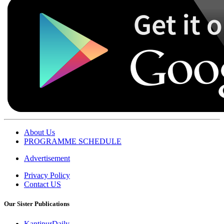
About Us
PROGRAMME SCHEDULE
Advertisement
Privacy Policy
Contact US
Our Sister Publications
KantipurDaily