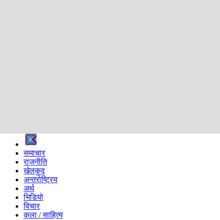
शिक्षा
स्वास्थ्य
अन्तर्वार्ता
मनोरञ्जन
प्रविधि
निर्वाचन विशेष
सम्पादकीय
समाज
ब्लग
अन्य
प्रदेश
समाचार
राजनीति
खेलकुद
अन्तर्राष्ट्रिय
अर्थ
भिडियो
विचार
कला / साहित्य