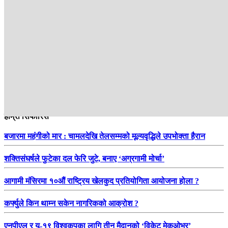
हाम्रो सिफारिस
बजारमा महंगीको मार : चामलदेखि तेलसम्मको मूल्यवृद्धिले उपभोक्ता हैरान
शक्तिसंघर्षले फुटेका दल फेरि जुटे, बनाए ‘अग्रगामी मोर्चा’
आगामी मंसिरमा १०औं राष्ट्रिय खेलकुद प्रतियोगिता आयोजना होला ?
कर्फ्युले किन थाम्न सकेन नागरिकको आक्रोश ?
एनपीएल र यू-१९ विश्वकपका लागि तीन मैदानको ‘विकेट मेकओभर’