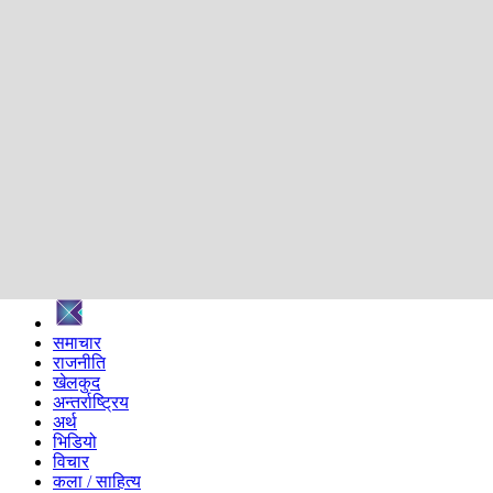
शिक्षा
स्वास्थ्य
अन्तर्वार्ता
मनोरञ्जन
प्रविधि
निर्वाचन विशेष
सम्पादकीय
समाज
ब्लग
अन्य
प्रदेश
समाचार
राजनीति
खेलकुद
अन्तर्राष्ट्रिय
अर्थ
भिडियो
विचार
कला / साहित्य