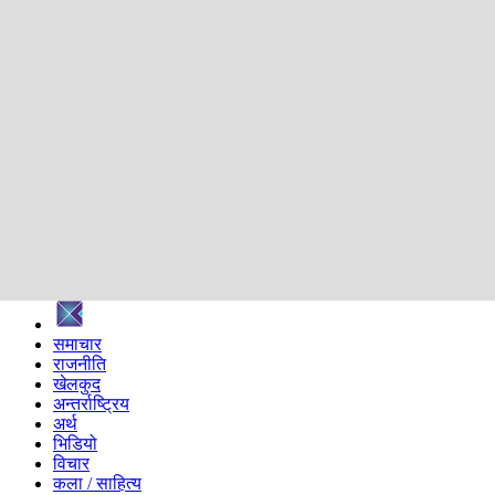
शिक्षा
स्वास्थ्य
अन्तर्वार्ता
मनोरञ्जन
प्रविधि
निर्वाचन विशेष
सम्पादकीय
समाज
ब्लग
अन्य
प्रदेश
समाचार
राजनीति
खेलकुद
अन्तर्राष्ट्रिय
अर्थ
भिडियो
विचार
कला / साहित्य