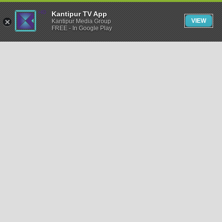
Kantipur TV App
VIEW
Kantipur Media Group
FREE - In Google Play
समाचार
राजनीति
खेलकुद
अन्तर्राष्ट्रिय
अर्थ
भिडियो
विचार
कला / साहित्य
अन्य