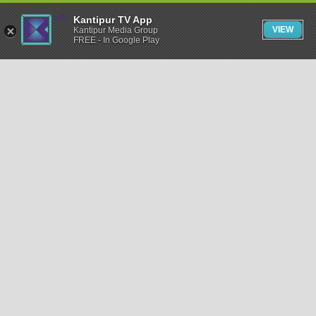
Kantipur TV App
VIEW
Kantipur Media Group
FREE - In Google Play
समाचार
राजनीति
खेलकुद
अन्तर्राष्ट्रिय
अर्थ
भिडियो
विचार
कला / साहित्य
अन्य