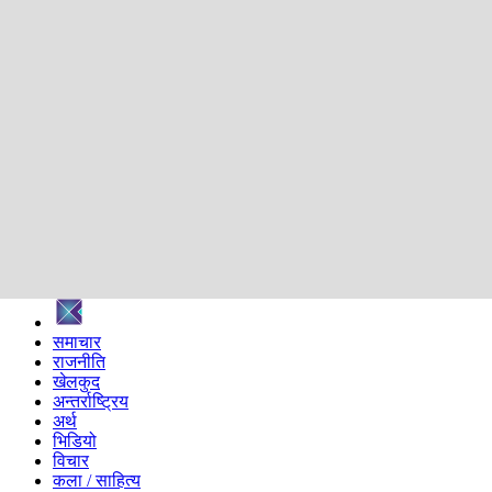
शिक्षा
स्वास्थ्य
अन्तर्वार्ता
मनोरञ्जन
प्रविधि
निर्वाचन विशेष
सम्पादकीय
समाज
ब्लग
अन्य
प्रदेश
समाचार
राजनीति
खेलकुद
अन्तर्राष्ट्रिय
अर्थ
भिडियो
विचार
कला / साहित्य