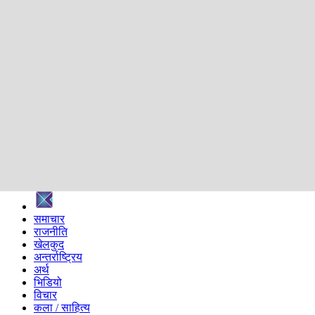
शिक्षा
स्वास्थ्य
अन्तर्वार्ता
मनोरञ्जन
प्रविधि
निर्वाचन विशेष
सम्पादकीय
समाज
ब्लग
अन्य
प्रदेश
समाचार
राजनीति
खेलकुद
अन्तर्राष्ट्रिय
अर्थ
भिडियो
विचार
कला / साहित्य