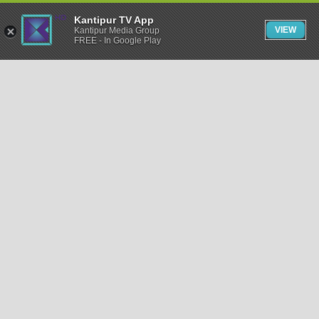
Kantipur TV App
VIEW
Kantipur Media Group
FREE - In Google Play
समाचार
राजनीति
खेलकुद
अन्तर्राष्ट्रिय
अर्थ
भिडियो
विचार
कला / साहित्य
अन्य