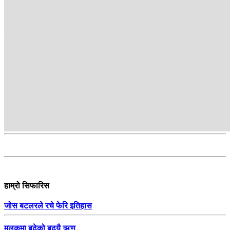
about the issues of the day and reflect the people’s voice.
सम्बन्धित
हाम्रो सिफारिस
जोस बटलरले रचे फेरि इतिहास
मुलुकमा बढेको बढ्यै ऋण