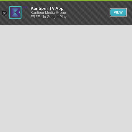
Kantipur TV App
VIEW
Kantipur Media Group
FREE - In Google Play
समाचार
राजनीति
खेलकुद
अन्तर्राष्ट्रिय
अर्थ
भिडियो
विचार
कला / साहित्य
अन्य