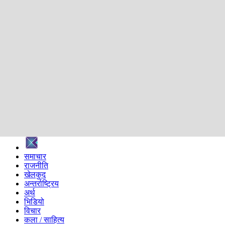
शिक्षा
स्वास्थ्य
अन्तर्वार्ता
मनोरञ्जन
प्रविधि
निर्वाचन विशेष
सम्पादकीय
समाज
ब्लग
अन्य
प्रदेश
समाचार
राजनीति
खेलकुद
अन्तर्राष्ट्रिय
अर्थ
भिडियो
विचार
कला / साहित्य