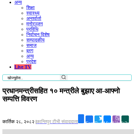
अन्य
शिक्षा
स्वास्थ्य
अन्तर्वार्ता
मनोरञ्जन
प्रविधि
निर्वाचन विशेष
सम्पादकीय
समाज
ब्लग
अन्य
प्रदेश
Live TV
प्रधानमन्त्रीसहित १० मन्त्रीले बुझाए आ-आफ्नो
सम्पत्ति विवरण
कार्तिक २८, २०८२
|
कान्तिपुर टीभी संवाददाता
Facebook
Twitter
Messenger
Viber
Whats