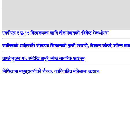
हाम्रो सिफारिस
आगामी मंसिरमा १०औं राष्ट्रिय खेलकुद प्रतियोगिता आयोजना होला ?
एनपीएल र यू-१९ विश्वकपका लागि तीन मैदानको ‘विकेट मेकओभर’
सर्वोच्चको आदेशपछि संकटमा चितवनको हात्ती सफारी, विकल्प खोज्दै पर्यटन व्य
ताप्लेजुङमा १५ वर्षदेखि अधुरै ज्येष्ठ नागरिक आश्रम
मिथिलामा मधुश्रावणीको रौनक, नवविवाहित महिलामा उत्साह