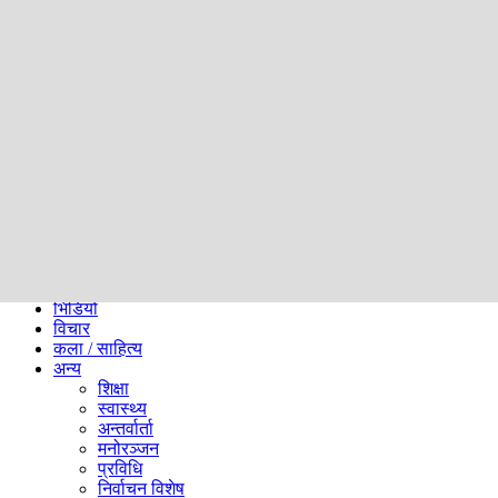
समाज
ब्लग
अन्य
प्रदेश
समाचार
राजनीति
खेलकुद
अन्तर्राष्ट्रिय
अर्थ
भिडियो
विचार
कला / साहित्य
अन्य
शिक्षा
स्वास्थ्य
अन्तर्वार्ता
मनोरञ्जन
प्रविधि
निर्वाचन विशेष