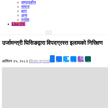
सम्पादकीय
समाज
ब्लग
अन्य
प्रदेश
Live TV
उर्जामन्त्री घिसिङद्वारा विपदग्रस्त इलामको निरिक्षण
आश्विन २५, २०८२
|
विप्लव भट्टराई
Facebook
Twitter
Messenger
Viber
Whatsapp
PIC : RSS
इलाम ।
विषण वर्षाले संकटग्रस्त रहेको इलामको शनिबार भौतिक पूर्वाधार तथा य
घिसिङले मेची राजमार्गको राजदुवालीदेखि नेपालटार सडकखण्डको निरिक्षण गर्नु
मन्त्रालयका सचिव केशव शर्मा, प्रहरी प्रमुख चन्द्रकुवेर खापुङ सम्मीलीत टो
मन्त्री घिसिङले विपद्ले ठूलो क्षति पुर्याएकाले नै सरकारले प्राथमिकताका स