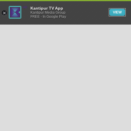
Kantipur TV App
VIEW
Kantipur Media Group
FREE - In Google Play
समाचार
राजनीति
खेलकुद
अन्तर्राष्ट्रिय
अर्थ
भिडियो
विचार
कला / साहित्य
अन्य