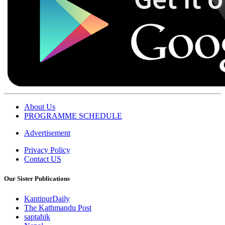
About Us
PROGRAMME SCHEDULE
Advertisement
Privacy Policy
Contact US
Our Sister Publications
KantipurDaily
The Kathmandu Post
saptahik