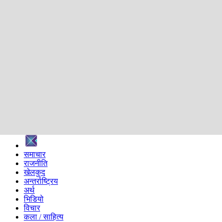
शिक्षा
स्वास्थ्य
अन्तर्वार्ता
मनोरञ्जन
प्रविधि
निर्वाचन विशेष
सम्पादकीय
समाज
ब्लग
अन्य
प्रदेश
समाचार
राजनीति
खेलकुद
अन्तर्राष्ट्रिय
अर्थ
भिडियो
विचार
कला / साहित्य