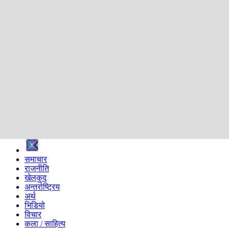
शिक्षा
स्वास्थ्य
अन्तर्वार्ता
मनोरञ्जन
प्रविधि
निर्वाचन विशेष
सम्पादकीय
समाज
ब्लग
अन्य
प्रदेश
समाचार
राजनीति
खेलकुद
अन्तर्राष्ट्रिय
अर्थ
भिडियो
विचार
कला / साहित्य