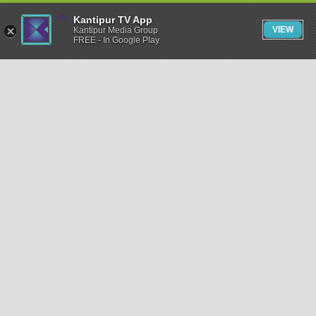
Kantipur TV App
VIEW
Kantipur Media Group
FREE - In Google Play
समाचार
राजनीति
खेलकुद
अन्तर्राष्ट्रिय
अर्थ
भिडियो
विचार
कला / साहित्य
अन्य