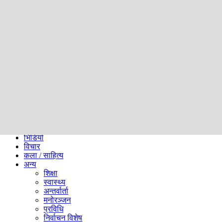
समाज
ब्लग
अन्य
प्रदेश
समाचार
राजनीति
खेलकुद
अन्तर्राष्ट्रिय
अर्थ
भिडियो
विचार
कला / साहित्य
अन्य
शिक्षा
स्वास्थ्य
अन्तर्वार्ता
मनोरञ्जन
प्रविधि
निर्वाचन विशेष