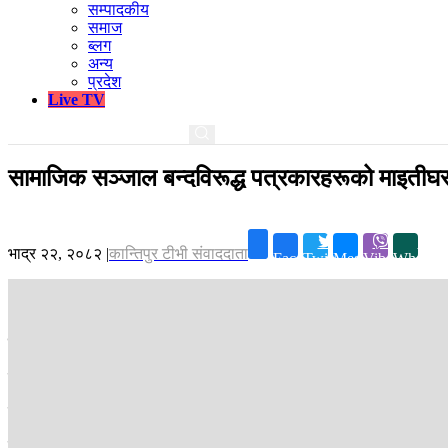
सम्पादकीय
समाज
ब्लग
अन्य
प्रदेश
Live TV
सामाजिक सञ्जाल बन्दविरूद्ध पत्रकारहरूको माइतीघरम
भाद्र २२, २०८२
|
कान्तिपुर टीभी संवाददाता
Facebook
Twitter
Messenger
Viber
Whatsa
काठमाडौं ।
सरकारले फेसबुक, युट्युवलगायतका सामाजिक सञ्जाल निष्क्रिय गरा
सूचीकरण नभएको भन्दै सरकारले सामाजिक सञ्जाल बन्द गर्नु जनताको आवाज बन्द गर
उनीहरुले प्रेस र अभिव्यक्ति स्वतन्त्रतामाथिको प्रत्यक्ष प्रहार बन्द गर्न र सम
नेपालमा सूचीकरण नभएका सामाजिक सञ्जाललाई सञ्चार तथा सूचना प्रविधि मन्त्र