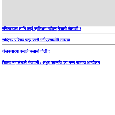
हाम्रो सिफारिस
रिक्त दरबन्दीले न्यायालय प्रभावित, न्यायाधीश नियुक्ति कहिले ?
एसियाडका लागि कहाँ प्रशिक्षण गर्दैछन् नेपाली खेलाडी ?
राष्ट्रिय परिचय पत्र जारी गर्ने प्रणालीमै समस्या
गोलबजारमा कसले चलायो गोली ?
शिक्षक महासंघको चेतावनी : अधुरा सहमति पूरा नभए सशक्त आन्दोलन