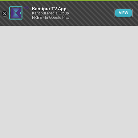
Kantipur TV App
VIEW
Kantipur Media Group
FREE - In Google Play
समाचार
राजनीति
खेलकुद
अन्तर्राष्ट्रिय
अर्थ
भिडियो
विचार
कला / साहित्य
अन्य