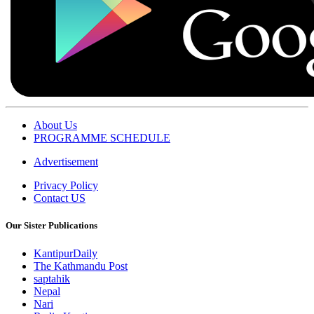
About Us
PROGRAMME SCHEDULE
Advertisement
Privacy Policy
Contact US
Our Sister Publications
KantipurDaily
The Kathmandu Post
saptahik
Nepal
Nari