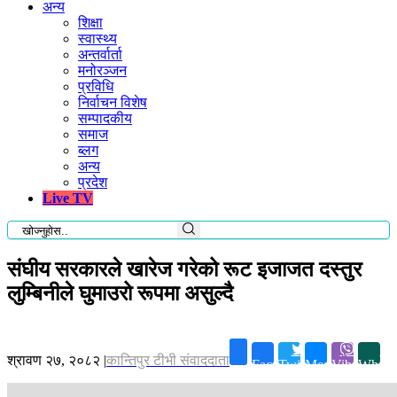
अन्य
शिक्षा
स्वास्थ्य
अन्तर्वार्ता
मनोरञ्जन
प्रविधि
निर्वाचन विशेष
सम्पादकीय
समाज
ब्लग
अन्य
प्रदेश
Live TV
संघीय सरकारले खारेज गरेको रूट इजाजत दस्तुर
लुम्बिनीले घुमाउरो रूपमा असुल्दै
श्रावण २७, २०८२
|
कान्तिपुर टीभी संवाददाता
Facebook
Twitter
Messenger
Viber
Whats