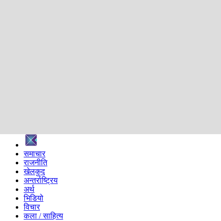
शिक्षा
स्वास्थ्य
अन्तर्वार्ता
मनोरञ्जन
प्रविधि
निर्वाचन विशेष
सम्पादकीय
समाज
ब्लग
अन्य
प्रदेश
समाचार
राजनीति
खेलकुद
अन्तर्राष्ट्रिय
अर्थ
भिडियो
विचार
कला / साहित्य