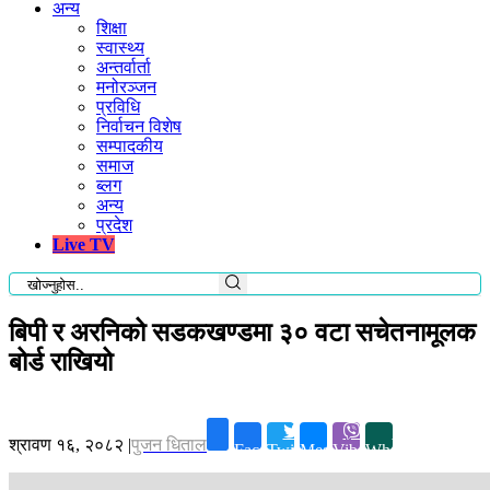
अन्य
शिक्षा
स्वास्थ्य
अन्तर्वार्ता
मनोरञ्जन
प्रविधि
निर्वाचन विशेष
सम्पादकीय
समाज
ब्लग
अन्य
प्रदेश
Live TV
बिपी र अरनिको सडकखण्डमा ३० वटा सचेतनामूलक
बोर्ड राखियो
श्रावण १६, २०८२
|
पुजन धिताल
Facebook
Twitter
Messenger
Viber
Whatsapp