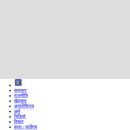
शिक्षा
स्वास्थ्य
अन्तर्वार्ता
मनोरञ्जन
प्रविधि
निर्वाचन विशेष
सम्पादकीय
समाज
ब्लग
अन्य
प्रदेश
समाचार
राजनीति
खेलकुद
अन्तर्राष्ट्रिय
अर्थ
भिडियो
विचार
कला / साहित्य