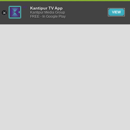
Kantipur TV App
VIEW
Kantipur Media Group
FREE - In Google Play
समाचार
राजनीति
खेलकुद
अन्तर्राष्ट्रिय
अर्थ
भिडियो
विचार
कला / साहित्य
अन्य