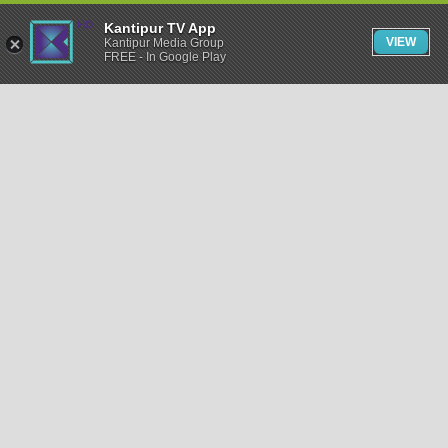
Kantipur TV App
VIEW
Kantipur Media Group
FREE - In Google Play
समाचार
राजनीति
खेलकुद
अन्तर्राष्ट्रिय
अर्थ
भिडियो
विचार
कला / साहित्य
अन्य