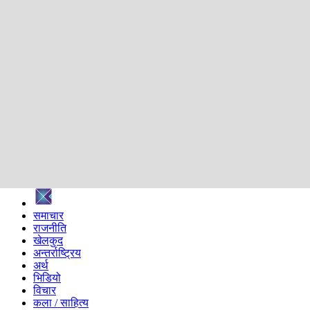
शिक्षा
स्वास्थ्य
अन्तर्वार्ता
मनोरञ्जन
प्रविधि
निर्वाचन विशेष
सम्पादकीय
समाज
ब्लग
अन्य
प्रदेश
समाचार
राजनीति
खेलकुद
अन्तर्राष्ट्रिय
अर्थ
भिडियो
विचार
कला / साहित्य