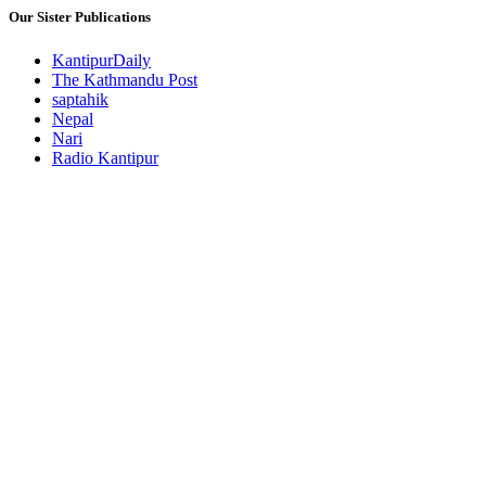
Our Sister Publications
KantipurDaily
The Kathmandu Post
saptahik
Nepal
Nari
Radio Kantipur