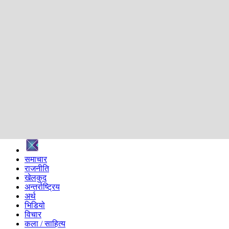
शिक्षा
स्वास्थ्य
अन्तर्वार्ता
मनोरञ्जन
प्रविधि
निर्वाचन विशेष
सम्पादकीय
समाज
ब्लग
अन्य
प्रदेश
समाचार
राजनीति
खेलकुद
अन्तर्राष्ट्रिय
अर्थ
भिडियो
विचार
कला / साहित्य