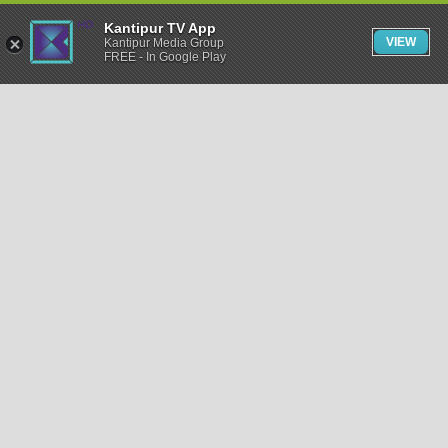
Kantipur TV App
VIEW
Kantipur Media Group
FREE - In Google Play
समाचार
राजनीति
खेलकुद
अन्तर्राष्ट्रिय
अर्थ
भिडियो
विचार
कला / साहित्य
अन्य