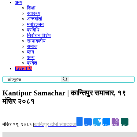
अन्य
शिक्षा
स्वास्थ्य
अन्तर्वार्ता
मनोरञ्जन
प्रविधि
निर्वाचन विशेष
सम्पादकीय
समाज
ब्लग
अन्य
प्रदेश
Live TV
Kantipur Samachar | कान्तिपुर समाचार, १९
मंसिर २०८१
मंसिर १९, २०८१
|
कान्तिपुर टीभी संवाददाता
Facebook
Twitter
Messenger
Viber
Whatsa