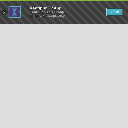
Kantipur TV App
VIEW
Kantipur Media Group
FREE - In Google Play
समाचार
राजनीति
खेलकुद
अन्तर्राष्ट्रिय
अर्थ
भिडियो
विचार
कला / साहित्य
अन्य