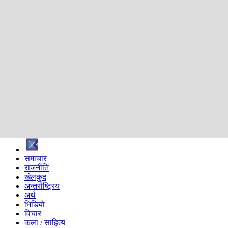
शिक्षा
स्वास्थ्य
अन्तर्वार्ता
मनोरञ्जन
प्रविधि
निर्वाचन विशेष
सम्पादकीय
समाज
ब्लग
अन्य
प्रदेश
समाचार
राजनीति
खेलकुद
अन्तर्राष्ट्रिय
अर्थ
भिडियो
विचार
कला / साहित्य