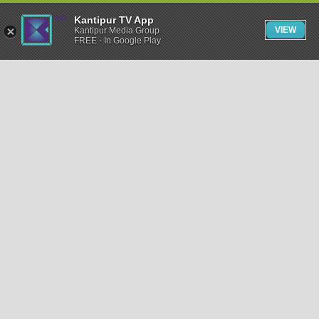
Kantipur TV App
VIEW
Kantipur Media Group
FREE - In Google Play
समाचार
राजनीति
खेलकुद
अन्तर्राष्ट्रिय
अर्थ
भिडियो
विचार
कला / साहित्य
अन्य