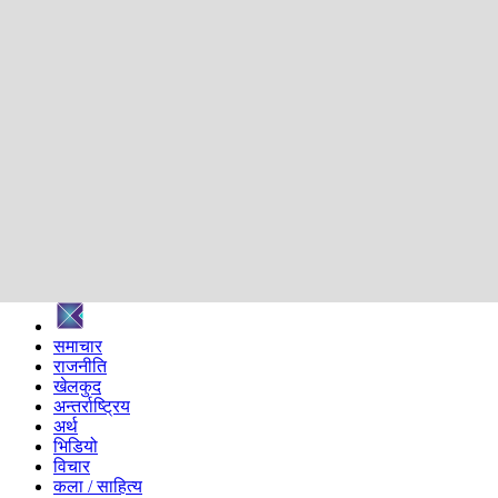
शिक्षा
स्वास्थ्य
अन्तर्वार्ता
मनोरञ्जन
प्रविधि
निर्वाचन विशेष
सम्पादकीय
समाज
ब्लग
अन्य
प्रदेश
समाचार
राजनीति
खेलकुद
अन्तर्राष्ट्रिय
अर्थ
भिडियो
विचार
कला / साहित्य