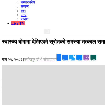
सम्पादकीय
समाज
ब्लग
अन्य
प्रदेश
Live TV
स्वास्थ्य बीमामा देखिएको स्रोतको समस्या तत्काल समाधा
माघ २१, २०८२
|
कान्तिपुर टीभी संवाददाता
Facebook
Twitter
Messenger
Viber
Whatsap
काठमाडौं ।
प्रधानमन्त्री सुशीला कार्कीले स्वास्थ्य बीमाको स्रोतसम्बन्धी सम
बुधवार सम्बन्धित पक्षसँगको छलफलमा प्रधानमन्त्री कार्कीले यस्तो प्रतिवद्धता
गर्न ढिलाइ नगर्ने बताउनु भयो ।
उहाँले बिमा कार्यक्रमलाई कडा नियमन गर्न जरुरी रहेको पनि बताउनु भयो । गरि
कार्कीले सरकारले ऋण खोजेर भए पनि स्वास्थ्य बीमाका लागि आवश्यक बजेटको व्यव