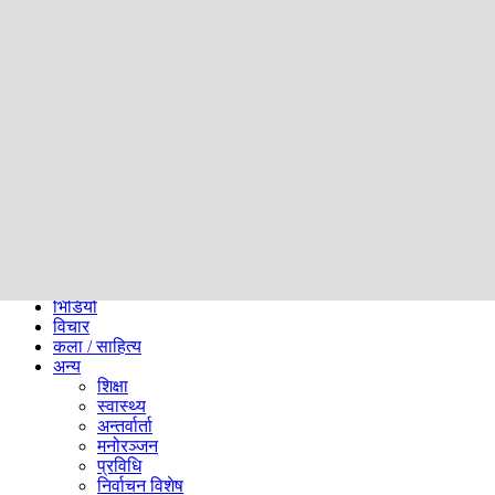
समाज
ब्लग
अन्य
प्रदेश
समाचार
राजनीति
खेलकुद
अन्तर्राष्ट्रिय
अर्थ
भिडियो
विचार
कला / साहित्य
अन्य
शिक्षा
स्वास्थ्य
अन्तर्वार्ता
मनोरञ्जन
प्रविधि
निर्वाचन विशेष