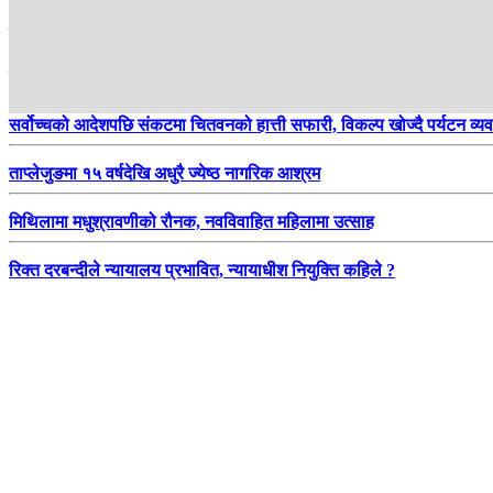
हाम्रो सिफारिस
एनपीएल र यू-१९ विश्वकपका लागि तीन मैदानको ‘विकेट मेकओभर’
सर्वोच्चको आदेशपछि संकटमा चितवनको हात्ती सफारी, विकल्प खोज्दै पर्यटन व्य
ताप्लेजुङमा १५ वर्षदेखि अधुरै ज्येष्ठ नागरिक आश्रम
मिथिलामा मधुश्रावणीको रौनक, नवविवाहित महिलामा उत्साह
रिक्त दरबन्दीले न्यायालय प्रभावित, न्यायाधीश नियुक्ति कहिले ?