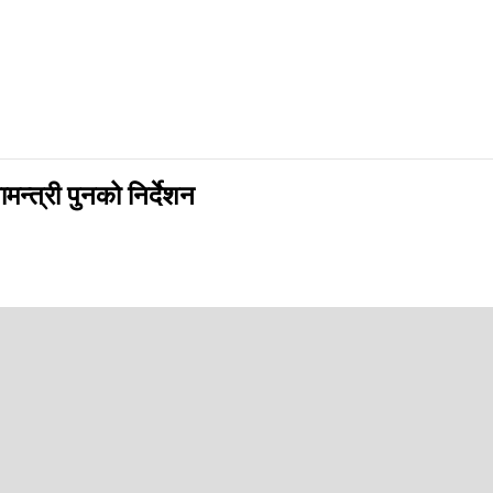
न्त्री पुनको निर्देशन
app
टीको अनुसन्धान केन्द्र बनाउन र शिक्षकहरुको दरबन्दी मिलान गर्न सम्वन्धित निकाय
नव स्रोत विकास केन्द्र र पाठयक्रम विकास केन्द्रका अधिकारीहरुसँग छलफल गरी सा
ने भन्ने सुझाव दिन निर्देशन दिनुभयो । त्यस्तै मन्त्री पुनले शिक्षा तथा मानव 
्ज कसरी गर्ने, विद्यालयमा योग्य र सक्षम प्रधानाध्यापकहरुको नियुक्ति गर्न देशैभर