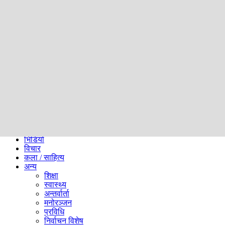
समाज
ब्लग
अन्य
प्रदेश
समाचार
राजनीति
खेलकुद
अन्तर्राष्ट्रिय
अर्थ
भिडियो
विचार
कला / साहित्य
अन्य
शिक्षा
स्वास्थ्य
अन्तर्वार्ता
मनोरञ्जन
प्रविधि
निर्वाचन विशेष