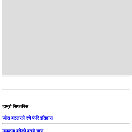
about the issues of the day and reflect the people’s voice.
सम्बन्धित
हाम्रो सिफारिस
जोस बटलरले रचे फेरि इतिहास
मुलुकमा बढेको बढ्यै ऋण