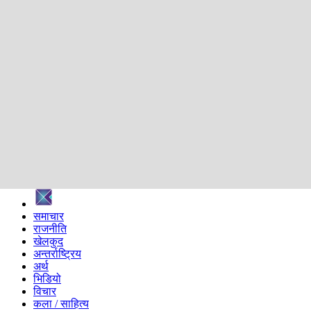
शिक्षा
स्वास्थ्य
अन्तर्वार्ता
मनोरञ्जन
प्रविधि
निर्वाचन विशेष
सम्पादकीय
समाज
ब्लग
अन्य
प्रदेश
समाचार
राजनीति
खेलकुद
अन्तर्राष्ट्रिय
अर्थ
भिडियो
विचार
कला / साहित्य