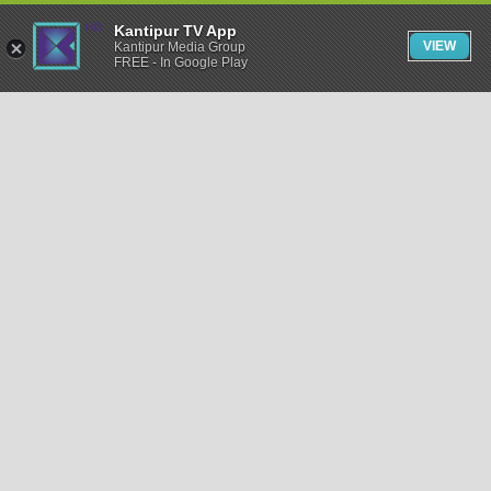
Kantipur TV App
VIEW
Kantipur Media Group
FREE - In Google Play
समाचार
राजनीति
खेलकुद
अन्तर्राष्ट्रिय
अर्थ
भिडियो
विचार
कला / साहित्य
अन्य