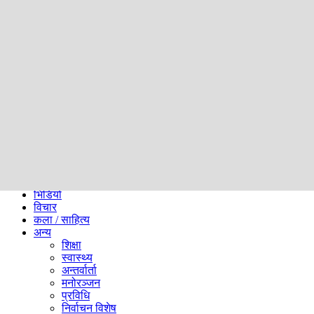
समाज
ब्लग
अन्य
प्रदेश
समाचार
राजनीति
खेलकुद
अन्तर्राष्ट्रिय
अर्थ
भिडियो
विचार
कला / साहित्य
अन्य
शिक्षा
स्वास्थ्य
अन्तर्वार्ता
मनोरञ्जन
प्रविधि
निर्वाचन विशेष