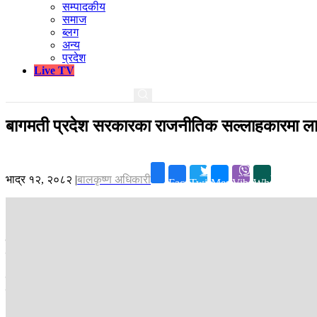
सम्पादकीय
समाज
ब्लग
अन्य
प्रदेश
Live TV
बागमती प्रदेश सरकारका राजनीतिक सल्लाहकारमा ला
भाद्र १२, २०८२
|
बालकृष्ण अधिकारी
Facebook
Twitter
Messenger
Viber
Whatsapp
मकवानपुर ।
बागमत्ती प्रदेशका मुख्यमन्त्री इन्द्रबहादुर बानियाँले आफ्नो प्
राजनीतिक सल्लाहकारमा नियुक्त गरेको हो ।
त्यसैगरी बैठकले प्रवक्ताको जिम्मेवारी आर्थिक मामिला तथा योजना मन्त्री प्र
समिति सहयोग कार्यक्रम सञ्चालन गर्न स्वीकृति प्रदान गर्ने र भरतपुर महानगरपा
।