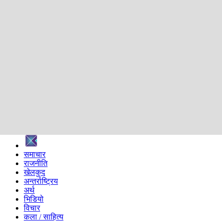
शिक्षा
स्वास्थ्य
अन्तर्वार्ता
मनोरञ्जन
प्रविधि
निर्वाचन विशेष
सम्पादकीय
समाज
ब्लग
अन्य
प्रदेश
समाचार
राजनीति
खेलकुद
अन्तर्राष्ट्रिय
अर्थ
भिडियो
विचार
कला / साहित्य