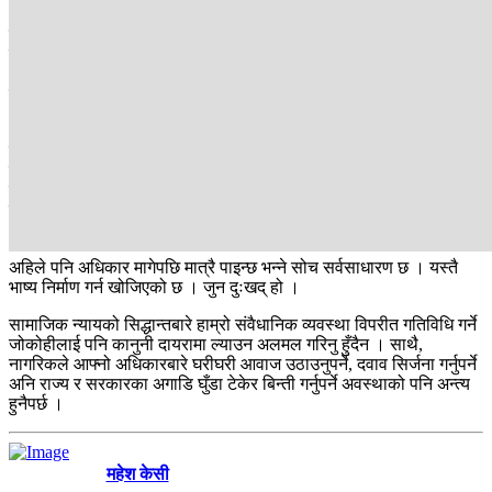
बेलाबेलामा नागरिकहरु आफ्नो हक-अधिकार माग्न सडकमा आउनु परेका कयौं
उदाहरण वर्ष २०८१ मा पनि रहे । कहिले दाङको स्वर्गद्वारी गुठीका मोही किसान
आफूहरूले न्याय पाउनुपर्ने भन्दै काठमाडौं आइपुगे भने कहिले विभेद र समानताको
माग गर्दै दलितहरु माइतीघरमा उभिए ।
अनि पेशागत हित र सुरक्षाको माग गर्दै देशभरका शिक्षक बितेको १२ दिनदेखि
काठमाडौंको सडकमा प्रदर्शनरत छन् । आफ्नो अधिकार प्राप्तिका लागि दवाव
दिन सडकदेखि सदन तताउने चेतना सबैमा विकास भइसकको छैन । जसका
कारण सर्वसाधारण उत्पीडनमा परेपछि मात्रै उनीहरुका पक्षमा काम गर्न सुरु
गरिन्छ । जबकि कहीँ-कतै कसैलाई विभेद नहोस् भनेर राज्य सचेत भइरहनुपर्ने हो
। तर, अवस्था त्यस्तो छैन ।
अहिले पनि अधिकार मागेपछि मात्रै पाइन्छ भन्ने सोच सर्वसाधारण छ । यस्तै
भाष्य निर्माण गर्न खोजिएको छ । जुन दुःखद् हो ।
सामाजिक न्यायको सिद्धान्तबारे हाम्रो संवैधानिक व्यवस्था विपरीत गतिविधि गर्ने
जोकोहीलाई पनि कानुनी दायरामा ल्याउन अलमल गरिनु हुँदैन । साथै,
नागरिकले आफ्नो अधिकारबारे घरीघरी आवाज उठाउनुपर्ने, दवाव सिर्जना गर्नुपर्ने
अनि राज्य र सरकारका अगाडि घुँडा टेकेर बिन्ती गर्नुपर्ने अवस्थाको पनि अन्त्य
हुनैपर्छ ।
महेश केसी