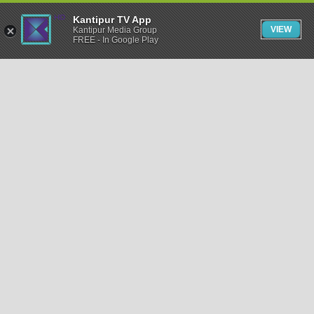
Kantipur TV App
VIEW
Kantipur Media Group
FREE - In Google Play
समाचार
राजनीति
खेलकुद
अन्तर्राष्ट्रिय
अर्थ
भिडियो
विचार
कला / साहित्य
अन्य