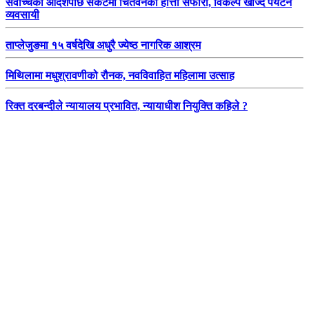
सर्वोच्चको आदेशपछि संकटमा चितवनको हात्ती सफारी, विकल्प खोज्दै पर्यटन
व्यवसायी
ताप्लेजुङमा १५ वर्षदेखि अधुरै ज्येष्ठ नागरिक आश्रम
मिथिलामा मधुश्रावणीको रौनक, नवविवाहित महिलामा उत्साह
रिक्त दरबन्दीले न्यायालय प्रभावित, न्यायाधीश नियुक्ति कहिले ?