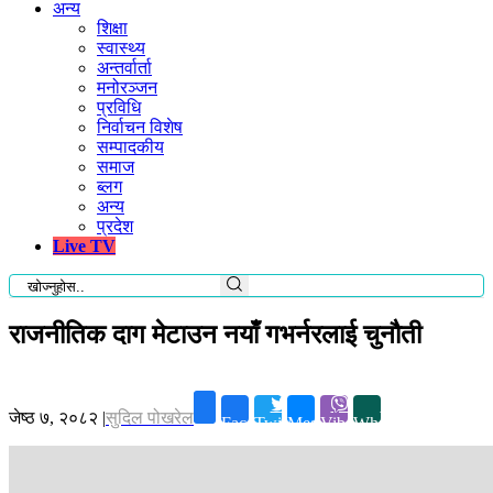
अन्य
शिक्षा
स्वास्थ्य
अन्तर्वार्ता
मनोरञ्जन
प्रविधि
निर्वाचन विशेष
सम्पादकीय
समाज
ब्लग
अन्य
प्रदेश
Live TV
राजनीतिक दाग मेटाउन नयाँ गभर्नरलाई चुनौती
जेष्ठ ७, २०८२
|
सुदिल पोखरेल
Facebook
Twitter
Messenger
Viber
Whatsapp