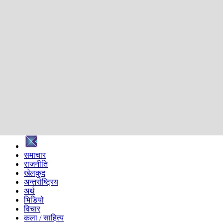
शिक्षा
स्वास्थ्य
अन्तर्वार्ता
मनोरञ्जन
प्रविधि
निर्वाचन विशेष
सम्पादकीय
समाज
ब्लग
अन्य
प्रदेश
समाचार
राजनीति
खेलकुद
अन्तर्राष्ट्रिय
अर्थ
भिडियो
विचार
कला / साहित्य