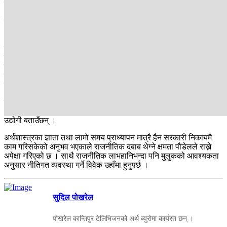
घटेको छ । र, अर्कातिर ब्याज निरन्तर घटेकाले पनि बैंकहरूको खर्च बढी,
आम्दानी कम भएको छ । बैंकर्स पनि बैंकको नाफा खुम्चने गरी आएका
यसअघिका नीति पुनरावलोकन हुने आशामा देखिएका छन् ।
२०७९ को प्रतिनिधि सभा निर्वाचनमा उहाँ नेपाली कांग्रेसबाट उम्मेदवार
बन्नुभएको थियो । यो राजनीतिक छविलाई हटाउने चुनौती पनि उहाँसामु छ ।
यसअघि गभर्नरले सरकार परिवर्तन भएअनुसार सहज र असहज नीति लिएकाले
पनि सत्ता साझेदार प्रमुख दल नेपाली कांग्रेस र नेकपा एमालेले गभर्नर
नियुक्तिलाई राजनीतिक प्रतिष्ठाको विषय बनाएका थिए, जसका कारण
नियुक्तिमै ढिलाइ भएको थियो ।
त्यसैले अब गभर्नरले दलीय तथा सरकारको नीतिभन्दा पनि राष्ट्रको आवश्यकता
अनुसार आर्थिक सूचकहरू केलाएर नीतिगत व्यवस्था गरे राजनीतिक छवि हट्ने
उद्योगी बताउँछन् ।
अर्थशास्त्रका ज्ञाता तथा लामो समय प्राध्यापन मात्रै हैन सरकारी निकायमै
काम गरिसकेको अनुभव भएकाले राजनीतिक दबाब थेग्ने क्षमता पौडेलले राख्ने
अपेक्षा गरिएको छ । साथै राजनीतिक लाभहानिभन्दा पनि मुलुकको आवश्यकता
अनुसार नीतिगत व्यवस्था गर्ने विवेक उहाँमा हुनुपर्छ ।
सुदिल पोखरेल
पोखरेल कान्तिपुर टेलिभिजनको अर्थ ब्युरोमा कार्यरत छन् ।