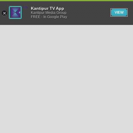
Kantipur TV App
VIEW
Kantipur Media Group
FREE - In Google Play
समाचार
राजनीति
खेलकुद
अन्तर्राष्ट्रिय
अर्थ
भिडियो
विचार
कला / साहित्य
अन्य