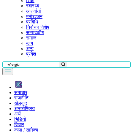
शिक्षा
स्वास्थ्य
अन्तर्वार्ता
मनोरञ्जन
प्रविधि
निर्वाचन विशेष
सम्पादकीय
समाज
ब्लग
अन्य
प्रदेश
समाचार
राजनीति
खेलकुद
अन्तर्राष्ट्रिय
अर्थ
भिडियो
विचार
कला / साहित्य