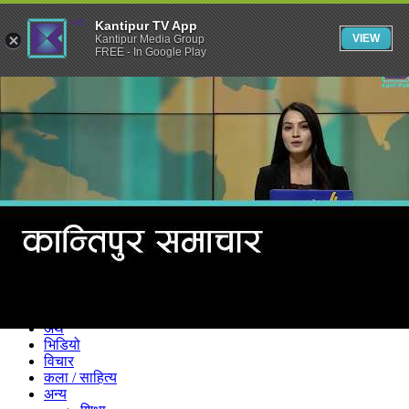
Kantipur TV App
VIEW
Kantipur Media Group
FREE - In Google Play
समाचार
राजनीति
खेलकुद
अन्तर्राष्ट्रिय
अर्थ
भिडियो
विचार
कला / साहित्य
अन्य