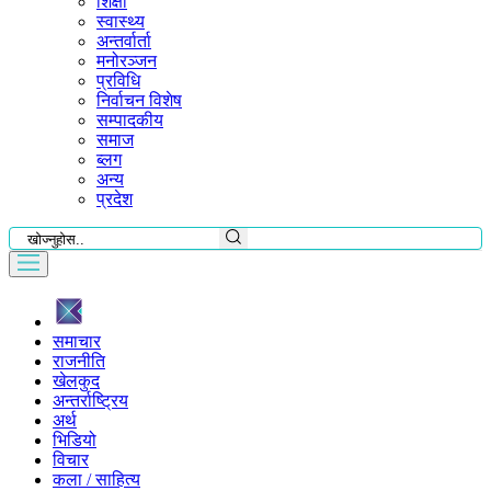
शिक्षा
स्वास्थ्य
अन्तर्वार्ता
मनोरञ्जन
प्रविधि
निर्वाचन विशेष
सम्पादकीय
समाज
ब्लग
अन्य
प्रदेश
समाचार
राजनीति
खेलकुद
अन्तर्राष्ट्रिय
अर्थ
भिडियो
विचार
कला / साहित्य