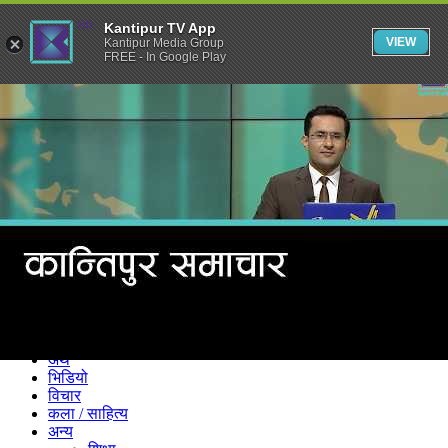
Kantipur TV App
VIEW
Kantipur Media Group
FREE - In Google Play
समाचार
राजनीति
खेलकुद
अन्तर्राष्ट्रिय
अर्थ
भिडियो
विचार
कला / साहित्य
अन्य