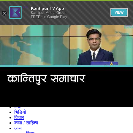
Kantipur TV App
VIEW
Kantipur Media Group
FREE - In Google Play
समाचार
राजनीति
खेलकुद
अन्तर्राष्ट्रिय
अर्थ
भिडियो
विचार
कला / साहित्य
अन्य