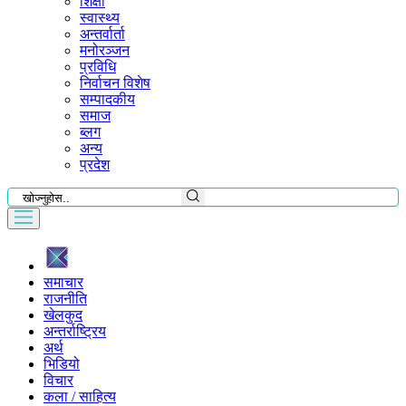
शिक्षा
स्वास्थ्य
अन्तर्वार्ता
मनोरञ्जन
प्रविधि
निर्वाचन विशेष
सम्पादकीय
समाज
ब्लग
अन्य
प्रदेश
समाचार
राजनीति
खेलकुद
अन्तर्राष्ट्रिय
अर्थ
भिडियो
विचार
कला / साहित्य