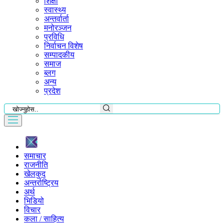
शिक्षा
स्वास्थ्य
अन्तर्वार्ता
मनोरञ्जन
प्रविधि
निर्वाचन विशेष
सम्पादकीय
समाज
ब्लग
अन्य
प्रदेश
समाचार
राजनीति
खेलकुद
अन्तर्राष्ट्रिय
अर्थ
भिडियो
विचार
कला / साहित्य