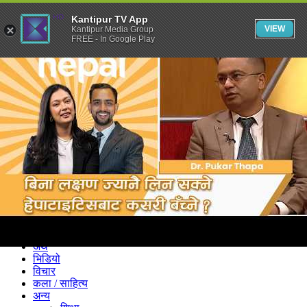
Kantipur TV App
VIEW
Kantipur Media Group
FREE - In Google Play
समाचार
राजनीति
खेलकुद
अन्तर्राष्ट्रिय
अर्थ
भिडियो
विचार
कला / साहित्य
अन्य