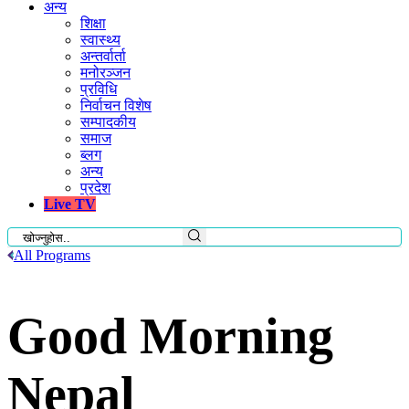
अन्य
शिक्षा
स्वास्थ्य
अन्तर्वार्ता
मनोरञ्जन
प्रविधि
निर्वाचन विशेष
सम्पादकीय
समाज
ब्लग
अन्य
प्रदेश
Live TV
All Programs
Good Morning
Nepal