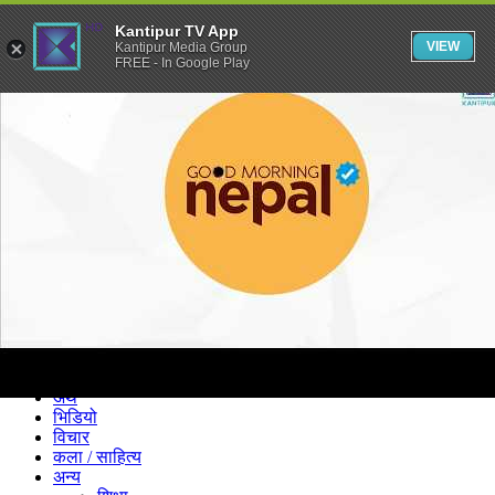
Kantipur TV App
VIEW
Kantipur Media Group
FREE - In Google Play
समाचार
राजनीति
खेलकुद
अन्तर्राष्ट्रिय
अर्थ
भिडियो
विचार
कला / साहित्य
अन्य