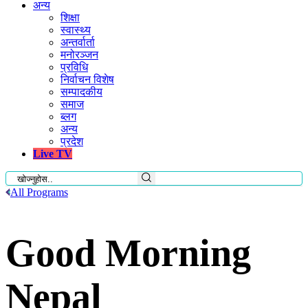
अन्य
शिक्षा
स्वास्थ्य
अन्तर्वार्ता
मनोरञ्जन
प्रविधि
निर्वाचन विशेष
सम्पादकीय
समाज
ब्लग
अन्य
प्रदेश
Live TV
All Programs
Good Morning
Nepal