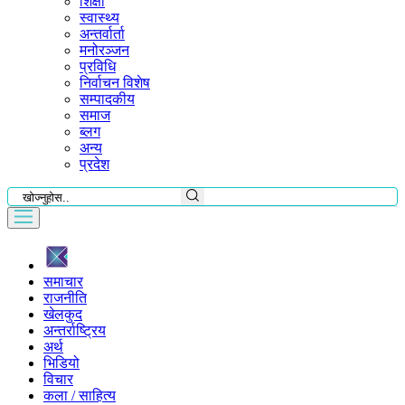
शिक्षा
स्वास्थ्य
अन्तर्वार्ता
मनोरञ्जन
प्रविधि
निर्वाचन विशेष
सम्पादकीय
समाज
ब्लग
अन्य
प्रदेश
समाचार
राजनीति
खेलकुद
अन्तर्राष्ट्रिय
अर्थ
भिडियो
विचार
कला / साहित्य