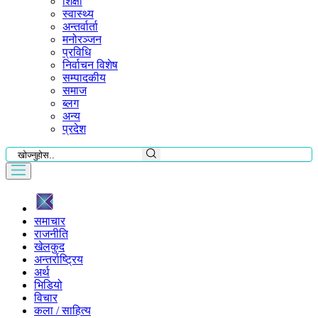
शिक्षा
स्वास्थ्य
अन्तर्वार्ता
मनोरञ्जन
प्रविधि
निर्वाचन विशेष
सम्पादकीय
समाज
ब्लग
अन्य
प्रदेश
समाचार
राजनीति
खेलकुद
अन्तर्राष्ट्रिय
अर्थ
भिडियो
विचार
कला / साहित्य