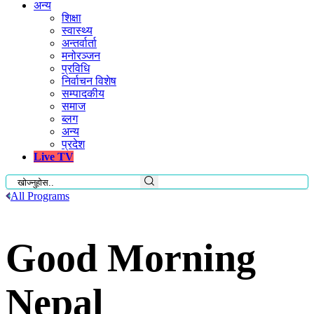
अन्य
शिक्षा
स्वास्थ्य
अन्तर्वार्ता
मनोरञ्जन
प्रविधि
निर्वाचन विशेष
सम्पादकीय
समाज
ब्लग
अन्य
प्रदेश
Live TV
All Programs
Good Morning
Nepal