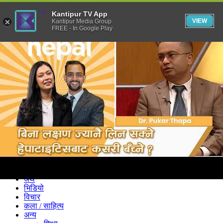
Kantipur TV App
VIEW
Kantipur Media Group
FREE - In Google Play
समाचार
राजनीति
खेलकुद
अन्तर्राष्ट्रिय
अर्थ
भिडियो
विचार
कला / साहित्य
अन्य