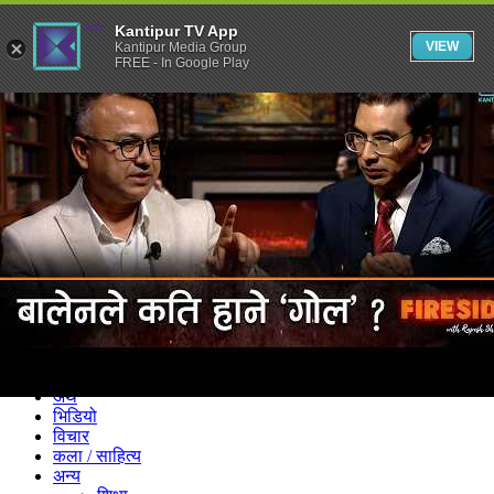
Kantipur TV App
VIEW
Kantipur Media Group
FREE - In Google Play
समाचार
राजनीति
खेलकुद
अन्तर्राष्ट्रिय
अर्थ
भिडियो
विचार
कला / साहित्य
अन्य