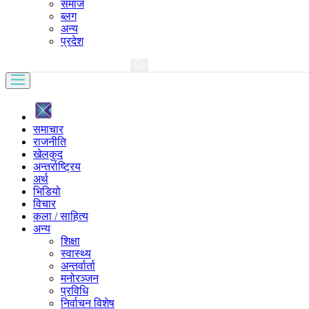
समाज
ब्लग
अन्य
प्रदेश
समाचार
राजनीति
खेलकुद
अन्तर्राष्ट्रिय
अर्थ
भिडियो
विचार
कला / साहित्य
अन्य
शिक्षा
स्वास्थ्य
अन्तर्वार्ता
मनोरञ्जन
प्रविधि
निर्वाचन विशेष