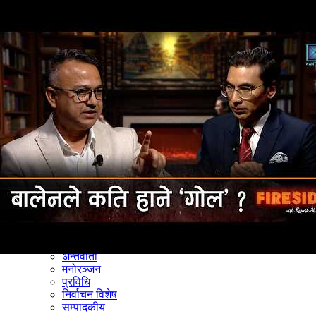
समाचार
राजनीति
खेलकुद
अन्तर्राष्ट्रिय
अर्थ
भिडियो
विचार
कला / साहित्य
अन्य
शिक्षा
स्वास्थ्य
अन्तर्वार्ता
मनोरञ्जन
प्रविधि
निर्वाचन विशेष
सम्पादकीय