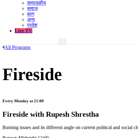
सम्पादकीय
समाज
ब्लग
अन्य
प्रदेश
Live TV
All Programs
Fireside
Every Monday at 21:00
Fireside with Rupesh Shrestha
Burning issues and its different angle on current political and social
Repeat: Midnight 12:00