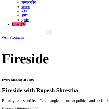
सम्पादकीय
समाज
ब्लग
अन्य
प्रदेश
Live TV
All Programs
Fireside
Every Monday at 21:00
Fireside with Rupesh Shrestha
Burning issues and its different angle on current political and social
Repeat: Midnight 12:00