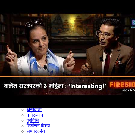
समाचार
राजनीति
खेलकुद
अन्तर्राष्ट्रिय
अर्थ
भिडियो
विचार
कला / साहित्य
अन्य
शिक्षा
स्वास्थ्य
अन्तर्वार्ता
मनोरञ्जन
प्रविधि
निर्वाचन विशेष
सम्पादकीय