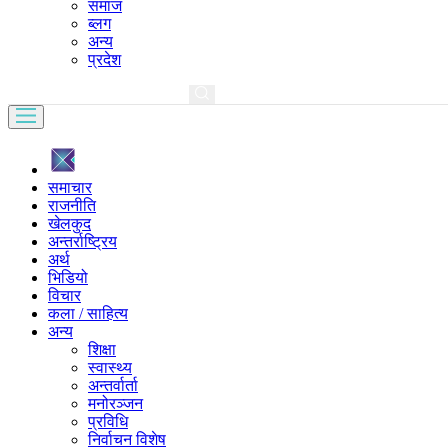
समाज
ब्लग
अन्य
प्रदेश
समाचार
राजनीति
खेलकुद
अन्तर्राष्ट्रिय
अर्थ
भिडियो
विचार
कला / साहित्य
अन्य
शिक्षा
स्वास्थ्य
अन्तर्वार्ता
मनोरञ्जन
प्रविधि
निर्वाचन विशेष