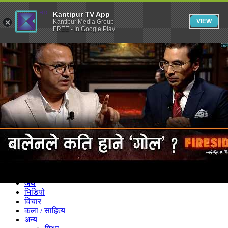
Kantipur TV App
VIEW
Kantipur Media Group
FREE - In Google Play
समाचार
राजनीति
खेलकुद
अन्तर्राष्ट्रिय
अर्थ
भिडियो
विचार
कला / साहित्य
अन्य