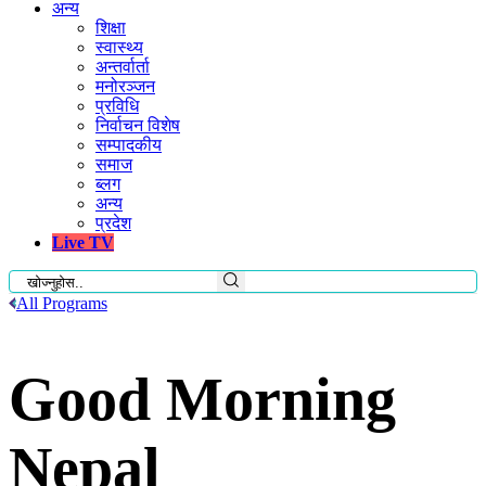
अन्य
शिक्षा
स्वास्थ्य
अन्तर्वार्ता
मनोरञ्जन
प्रविधि
निर्वाचन विशेष
सम्पादकीय
समाज
ब्लग
अन्य
प्रदेश
Live TV
All Programs
Good Morning
Nepal