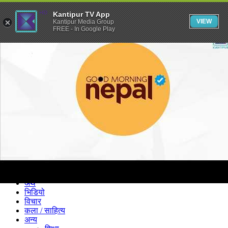
Kantipur TV App
VIEW
Kantipur Media Group
FREE - In Google Play
समाचार
राजनीति
खेलकुद
अन्तर्राष्ट्रिय
अर्थ
भिडियो
विचार
कला / साहित्य
अन्य