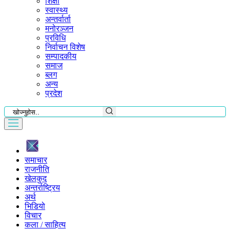
शिक्षा
स्वास्थ्य
अन्तर्वार्ता
मनोरञ्जन
प्रविधि
निर्वाचन विशेष
सम्पादकीय
समाज
ब्लग
अन्य
प्रदेश
समाचार
राजनीति
खेलकुद
अन्तर्राष्ट्रिय
अर्थ
भिडियो
विचार
कला / साहित्य