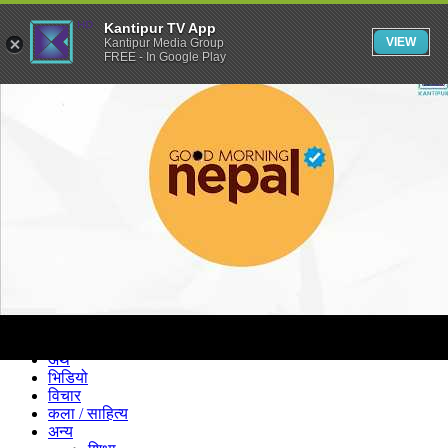
Kantipur TV App
VIEW
Kantipur Media Group
FREE - In Google Play
समाचार
राजनीति
खेलकुद
अन्तर्राष्ट्रिय
अर्थ
भिडियो
विचार
कला / साहित्य
अन्य