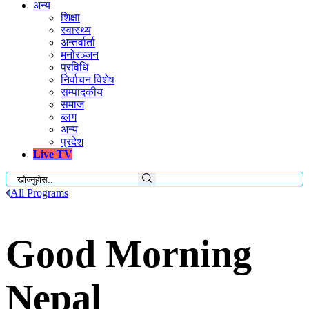
अन्य
शिक्षा
स्वास्थ्य
अन्तर्वार्ता
मनोरञ्जन
प्रविधि
निर्वाचन विशेष
सम्पादकीय
समाज
ब्लग
अन्य
प्रदेश
Live TV
All Programs
Good Morning
Nepal