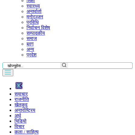
शिक्षा
स्वास्थ्य
अन्तर्वार्ता
मनोरञ्जन
प्रविधि
निर्वाचन विशेष
सम्पादकीय
समाज
ब्लग
अन्य
प्रदेश
समाचार
राजनीति
खेलकुद
अन्तर्राष्ट्रिय
अर्थ
भिडियो
विचार
कला / साहित्य